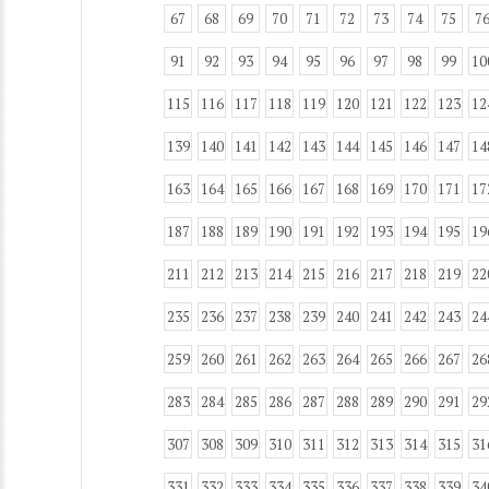
67
68
69
70
71
72
73
74
75
7
91
92
93
94
95
96
97
98
99
10
115
116
117
118
119
120
121
122
123
12
139
140
141
142
143
144
145
146
147
14
163
164
165
166
167
168
169
170
171
17
187
188
189
190
191
192
193
194
195
19
211
212
213
214
215
216
217
218
219
22
235
236
237
238
239
240
241
242
243
24
259
260
261
262
263
264
265
266
267
26
283
284
285
286
287
288
289
290
291
29
307
308
309
310
311
312
313
314
315
31
331
332
333
334
335
336
337
338
339
34