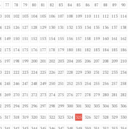
6
77
78
79
80
81
82
83
84
85
86
87
88
89
90
0
101
102
103
104
105
106
107
108
109
110
111
112
113
114
4
125
126
127
128
129
130
131
132
133
134
135
136
137
138
8
149
150
151
152
153
154
155
156
157
158
159
160
161
162
2
173
174
175
176
177
178
179
180
181
182
183
184
185
186
6
197
198
199
200
201
202
203
204
205
206
207
208
209
210
0
221
222
223
224
225
226
227
228
229
230
231
232
233
234
4
245
246
247
248
249
250
251
252
253
254
255
256
257
258
8
269
270
271
272
273
274
275
276
277
278
279
280
281
282
2
293
294
295
296
297
298
299
300
301
302
303
304
305
306
6
317
318
319
320
321
322
323
324
325
326
327
328
329
330
0
341
342
343
344
345
346
347
348
349
350
351
352
353
354