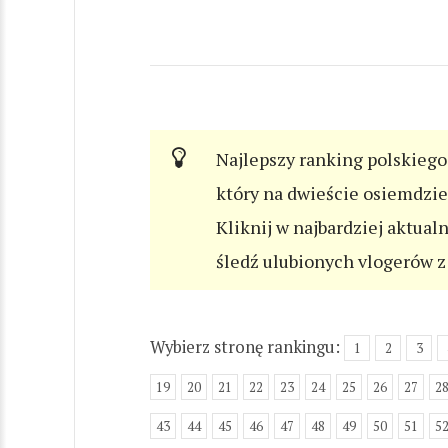
Najlepszy ranking polskiego 
który na dwieście osiemdzi
Kliknij w najbardziej aktual
śledź ulubionych vlogerów z 
Wybierz stronę rankingu:
1
2
3
19
20
21
22
23
24
25
26
27
2
43
44
45
46
47
48
49
50
51
5