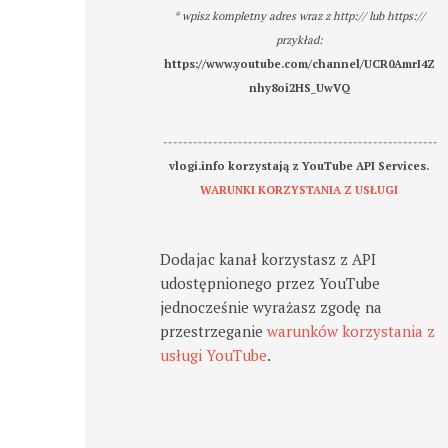
* wpisz kompletny adres wraz z http:// lub https://
przykład:
https://www.youtube.com/channel/UCR0AmrI4Z
nhy8oi2HS_UwVQ
-------------------------------------------------------
vlogi.info korzystają z YouTube API Services.
WARUNKI KORZYSTANIA Z USŁUGI
Dodajac kanał korzystasz z API
udostępnionego przez YouTube
jednocześnie wyrażasz zgodę na
przestrzeganie
warunków korzystania z
usługi YouTube
.