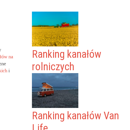
y
Ranking kanałów
ałów na
zne
rolniczych
kich
i
Ranking kanałów Van
Life