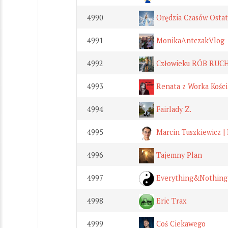
4990
Orędzia Czasów Osta
4991
MonikaAntczakVlog
4992
Człowieku RÓB RUCH
4993
Renata z Worka Kości
4994
Fairlady Z.
4995
Marcin Tuszkiewicz |
4996
Tajemny Plan
4997
Everything&Nothing
4998
Eric Trax
4999
Coś Ciekawego