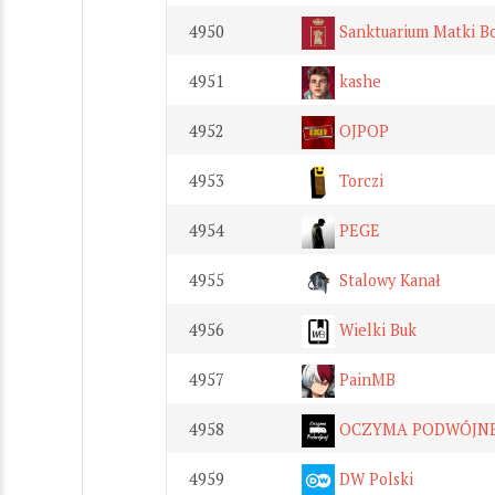
4950
Sanktuarium Matki Bo
4951
kashe
4952
OJPOP
4953
Torczi
4954
PEGE
4955
Stalowy Kanał
4956
Wielki Buk
4957
PainMB
4958
OCZYMA PODWÓJNE
4959
DW Polski