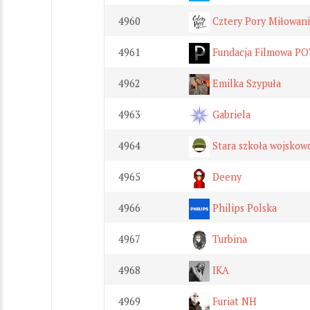
4960
Cztery Pory Miłowani
4961
Fundacja Filmowa 
4962
Emilka Szypuła
4963
Gabriela
4964
Stara szkoła wojskow
4965
Deeny
4966
Philips Polska
4967
Turbina
4968
IKA
4969
Furiat NH