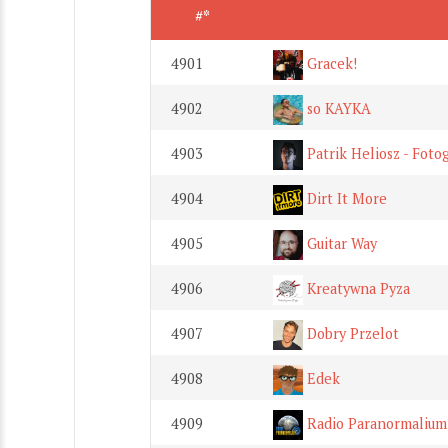
#*
4901
Gracek!
4902
so KAYKA
4903
Patrik Heliosz - Fotog
4904
Dirt It More
4905
Guitar Way
4906
Kreatywna Pyza
4907
Dobry Przelot
4908
Edek
4909
Radio Paranormalium