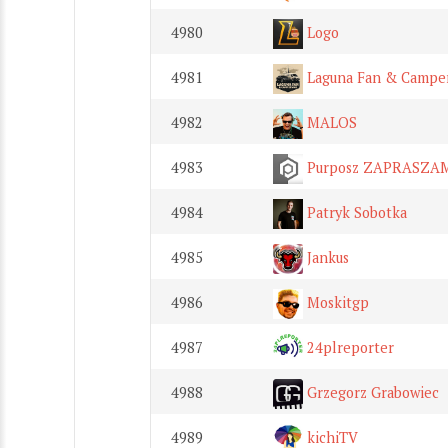
4980
Logo
4981
Laguna Fan & Campe
4982
MALOS
4983
Purposz ZAPRASZA
4984
Patryk Sobotka
4985
Jankus
4986
Moskitgp
4987
24plreporter
4988
Grzegorz Grabowiec
4989
kichiTV