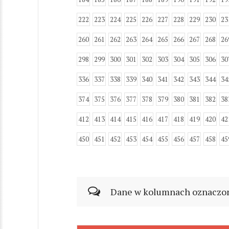
222
223
224
225
226
227
228
229
230
23
260
261
262
263
264
265
266
267
268
26
298
299
300
301
302
303
304
305
306
30
336
337
338
339
340
341
342
343
344
34
374
375
376
377
378
379
380
381
382
38
412
413
414
415
416
417
418
419
420
42
450
451
452
453
454
455
456
457
458
45
Dane w kolumnach oznaczonyc