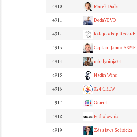
4910
Marek Duda
4911
DodaVEVO
4912
Kalejdoskop Records
4913
Captain Jamro ASMR
4914
mlodyninja24
4915
Nadin Wins
4916
024 CREW
4917
Gracek
4918
Futbolownia
4919
Zdzisława Sośnicka