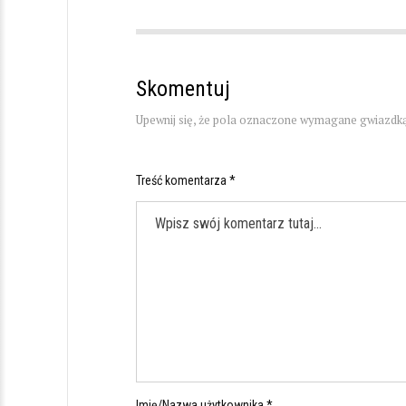
Skomentuj
Upewnij się, że pola oznaczone wymagane gwiazdką
Treść komentarza *
Imię/Nazwa użytkownika *