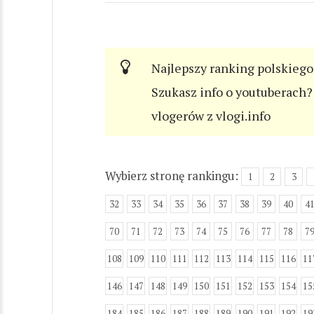
Najlepszy ranking polskiego
Szukasz info o youtuberach? 
vlogerów z vlogi.info
Wybierz stronę rankingu:
1
2
3
32
33
34
35
36
37
38
39
40
4
70
71
72
73
74
75
76
77
78
7
108
109
110
111
112
113
114
115
116
11
146
147
148
149
150
151
152
153
154
15
184
185
186
187
188
189
190
191
192
19