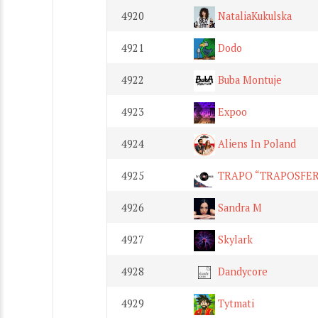
4920
NataliaKukulska
4921
Dodo
4922
Buba Montuje
4923
Expoo
4924
Aliens In Poland
4925
TRAPO “TRAPOSFER
4926
Sandra M
4927
Skylark
4928
Dandycore
4929
Tytmati