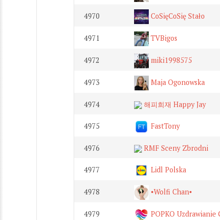
4970
CoSięCoSię Stało
4971
TVBigos
4972
miki1998575
4973
Maja Ogonowska
4974
해피희재 Happy Jay
4975
FastTony
4976
RMF Sceny Zbrodni
4977
Lidl Polska
4978
•Wolfi Chan•
4979
POPKO Uzdrawianie C