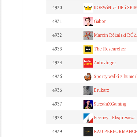
4930
KORWiN vs UE i SEJ
4931
Gabor
4932
Marcin Różalski RÓ
4933
The Researcher
4934
Autovloger
4935
Sporty walki z humo
4936
Brukarz
4937
StrzałaXGaming
4938
Feenzy - Ekspresowa
4939
RAU PERFORMANC