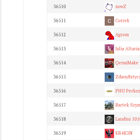
36510
xowZ
36511
Cotrek
36512
Agrom
36513
Julia Altari
36514
QerusMake
36515
Zdany8styc
36516
PHU Perkoz S
36517
Bartek Szy
36518
Landini 101
36519
KR4K3N