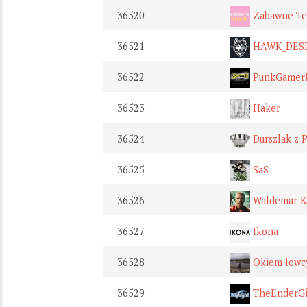
36520
Zabawne Te
36521
HAWK_DES
36522
PunkGamer
36523
Haker
36524
Durszlak z 
36525
SaS
36526
Waldemar K
36527
Ikona
36528
Okiem łowc
36529
TheEnderGi