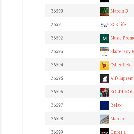
36590
Marcin B
36591
SCK life
36592
Music Prom
36593
Skuteczny R
36594
Cyber Beka
36595
AlfaSuprem
36596
KOLDI_KOL
36597
Relax
36598
Marcin
36599
Opresja