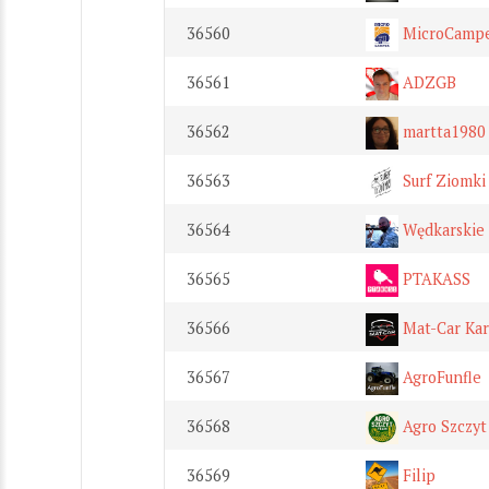
36560
MicroCamp
36561
ADZGB
36562
martta1980
36563
Surf Ziomki
36564
Wędkarskie 
36565
PTAKASS
36566
Mat-Car Kar
36567
AgroFunfle
36568
Agro Szczyt
36569
Filip