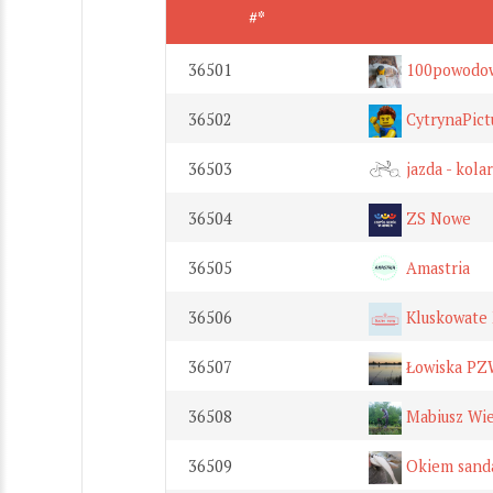
#*
36501
100powodo
36502
CytrynaPict
36503
jazda - kol
36504
ZS Nowe
36505
Amastria
36506
Kluskowate
36507
Łowiska PZ
36508
Mabiusz Wie
36509
Okiem sand