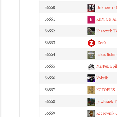
36550
Unknown -
36551
KDM ON AI
36552
Kozaczek T
36553
iZer0
36554
Lukas fishin
36555
MaJKeL Epi
36556
Vokcik
36557
KOTOPIES
36558
pawlusiek 1
36559
Koczownik 