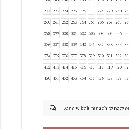
222
223
224
225
226
227
228
229
230
23
260
261
262
263
264
265
266
267
268
26
298
299
300
301
302
303
304
305
306
30
336
337
338
339
340
341
342
343
344
34
374
375
376
377
378
379
380
381
382
38
412
413
414
415
416
417
418
419
420
42
450
451
452
453
454
455
456
457
458
45
Dane w kolumnach oznaczonyc