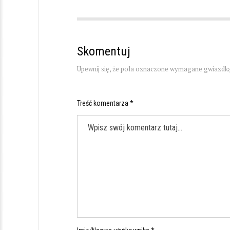
Skomentuj
Upewnij się, że pola oznaczone wymagane gwiazdką
Treść komentarza *