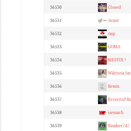
36530
Closed
36531
Avant
36532
nup
36533
GUMA
36534
MEFFIX !
36535
Wiktoria Ja
36536
Kemix
36537
Krzysztof Ko
36538
siemach
36539
Bamber747