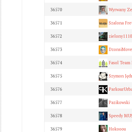
36570
Wyrwany Ze
36571
Szalona Fre
36572
zielony111
36573
DzonsiMov
36574
Fasol Team 
36575
Szymon Jęd
36576
ParkourUrba
36577
Pazikowski
36578
Speedy MU
36579
Hokooou