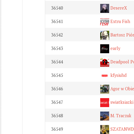
36540
DesereX
36541
Extru Fish
36542
Bartosz Pió
36543
early
36544
Deadpool P
36545
kfysiuhd
36546
Agor w Obie
36547
swiatksiazki
36548
M. Traczuk
36549
SZATANWDR