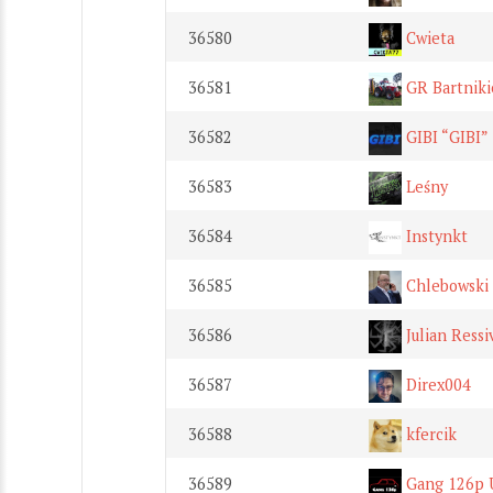
36580
Cwieta
36581
GR Bartniki
36582
GIBI “GIBI”
36583
Leśny
36584
Instynkt
36585
Chlebowski 
36586
Julian Ressi
36587
Direx004
36588
kfercik
36589
Gang 126p 