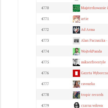
4770
Majsterkowanie i
4771
artie
4772
Ad Arma
4773
Alan Paczuszka - 
4774
WojtekPanda
4775
mikserfreestyle
4776
Gazeta Wyborcza
4777
cavourka
4778
tropic records
4779
czarna wdowa