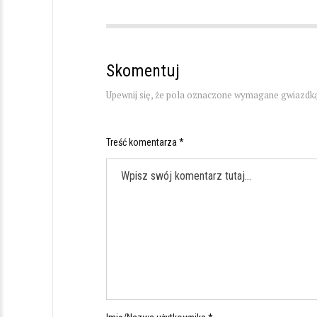
Skomentuj
Upewnij się, że pola oznaczone wymagane gwiazdką
Treść komentarza *