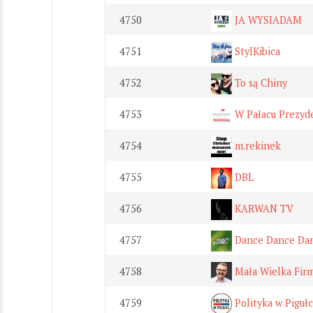
4750
JA WYSIADAM
4751
StylKibica
4752
To są Chiny
4753
W Pałacu Prezyd
4754
m.rekinek
4755
DBL
4756
KARWAN TV
4757
Dance Dance Da
4758
Mała Wielka Fir
4759
Polityka w Piguł