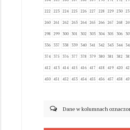
222
223
224
225
226
227
228
229
230
23
260
261
262
263
264
265
266
267
268
26
298
299
300
301
302
303
304
305
306
30
336
337
338
339
340
341
342
343
344
34
374
375
376
377
378
379
380
381
382
38
412
413
414
415
416
417
418
419
420
42
450
451
452
453
454
455
456
457
458
45
Dane w kolumnach oznaczonyc