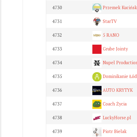
4730
Przemek Kucińsk
4731
StarTV
4732
5 RANO
4733
Grube Jointy
4734
Nupel Production
4735
Dominikanie Łód
4736
AUTO KRYTYK
4737
Coach Życia
4738
LuckyHorse.pl
4739
Piotr Bielak