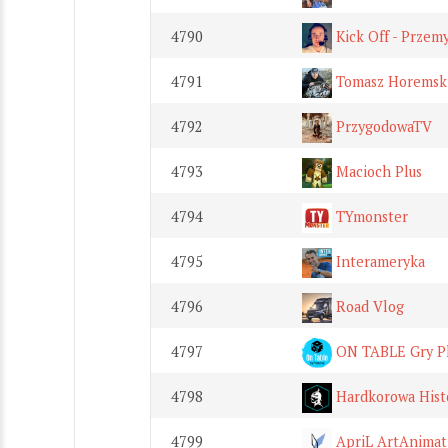
4790
Kick Off - Przem
4791
Tomasz Horemsk
4792
PrzygodowaTV
4793
Macioch Plus
4794
TYmonster
4795
Interameryka
4796
Road Vlog
4797
ON TABLE Gry P
4798
Hardkorowa Hist
4799
ApriL ArtAnimat