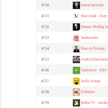
4710
Dawid Kowolik
4711
Marciniak - Dom 
4712
Humor Według S
4713
Sunbunishi
4714
Marcin Prokop
4715
AndrzejZuromsk
4716
Futbolove - FIFA
4717
hello roman
4718
Dzikshot
4719
Kolba TV - outdo