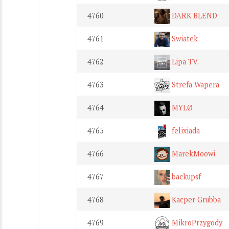
4760
DARK BLEND
4761
Swiatek
4762
Lipa TV.
4763
Strefa Wapera
4764
MYLØ
4765
felixiada
4766
MarekMoowi
4767
backupsf
4768
Kacper Grubba
4769
MikroPrzygody