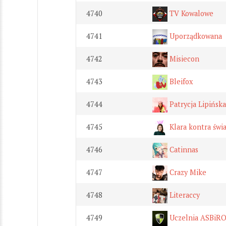
4740
TV Kowalowe
4741
Uporządkowana
4742
Misiecon
4743
Bleifox
4744
Patrycja Lipińska
4745
Klara kontra świ
4746
Catinnas
4747
Crazy Mike
4748
Literaccy
4749
Uczelnia ASBiRO 