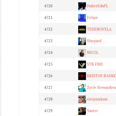
4720
HakerEduPL
4721
Felipe
4722
TEDENOVELA
4723
Shepard
4724
NICOL
4725
STR FIRE
4726
KRISTOF RADKE
4727
Życie Stewardess
4728
sierpinskam
4729
Vaster