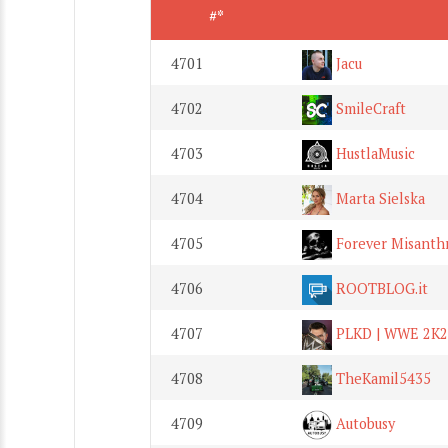
#*
4701
Jacu
4702
SmileCraft
4703
HustlaMusic
4704
Marta Sielska
4705
Forever Misanth
4706
ROOTBLOG.it
4707
PLKD | WWE 2K2
4708
TheKamil5435
4709
Autobusy