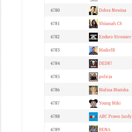
4780
Dobra Nowina
4781
Shiianah CS
4782
Enduro Stromiec
4783
MaikelB
4784
DED87
4785
policja
4786
Malina Błańska
4787
Young Miki
4788
ABC Prawo Jazdy
4789
BENA