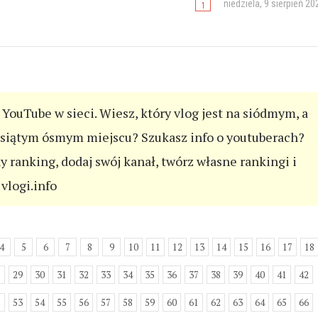
niedziela, 9 sierpień 20
YouTube w sieci. Wiesz, który vlog jest na siódmym, a
esiątym ósmym miejscu? Szukasz info o youtuberach?
ny ranking, dodaj swój kanał, twórz własne rankingi i
vlogi.info
4
5
6
7
8
9
10
11
12
13
14
15
16
17
18
8
29
30
31
32
33
34
35
36
37
38
39
40
41
42
2
53
54
55
56
57
58
59
60
61
62
63
64
65
66