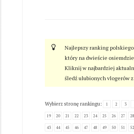
Najlepszy ranking polskiego 
który na dwieście osiemdzi
Kliknij w najbardziej aktual
śledź ulubionych vlogerów z 
Wybierz stronę rankingu:
1
2
3
19
20
21
22
23
24
25
26
27
2
43
44
45
46
47
48
49
50
51
5