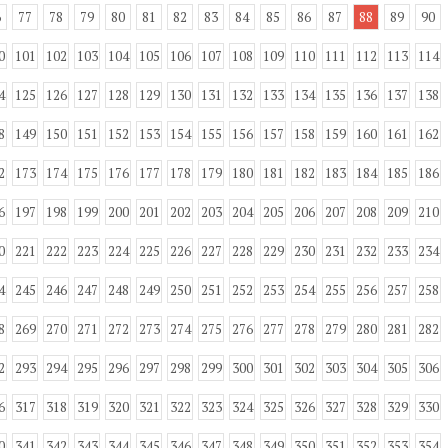
6
77
78
79
80
81
82
83
84
85
86
87
88
89
90
0
101
102
103
104
105
106
107
108
109
110
111
112
113
114
4
125
126
127
128
129
130
131
132
133
134
135
136
137
138
8
149
150
151
152
153
154
155
156
157
158
159
160
161
162
2
173
174
175
176
177
178
179
180
181
182
183
184
185
186
6
197
198
199
200
201
202
203
204
205
206
207
208
209
210
0
221
222
223
224
225
226
227
228
229
230
231
232
233
234
4
245
246
247
248
249
250
251
252
253
254
255
256
257
258
8
269
270
271
272
273
274
275
276
277
278
279
280
281
282
2
293
294
295
296
297
298
299
300
301
302
303
304
305
306
6
317
318
319
320
321
322
323
324
325
326
327
328
329
330
0
341
342
343
344
345
346
347
348
349
350
351
352
353
354