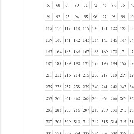
67
68
69
70
71
72
73
74
75
7
91
92
93
94
95
96
97
98
99
10
115
116
117
118
119
120
121
122
123
12
139
140
141
142
143
144
145
146
147
14
163
164
165
166
167
168
169
170
171
17
187
188
189
190
191
192
193
194
195
19
211
212
213
214
215
216
217
218
219
22
235
236
237
238
239
240
241
242
243
24
259
260
261
262
263
264
265
266
267
26
283
284
285
286
287
288
289
290
291
29
307
308
309
310
311
312
313
314
315
31
331
332
333
334
335
336
337
338
339
34