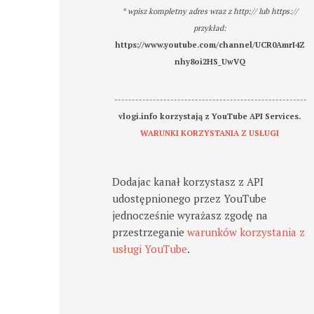
* wpisz kompletny adres wraz z http:// lub https://
przykład:
https://www.youtube.com/channel/UCR0AmrI4Z
nhy8oi2HS_UwVQ
-------------------------------------------------------
vlogi.info korzystają z YouTube API Services.
WARUNKI KORZYSTANIA Z USŁUGI
Dodajac kanał korzystasz z API
udostępnionego przez YouTube
jednocześnie wyrażasz zgodę na
przestrzeganie
warunków korzystania z
usługi YouTube
.