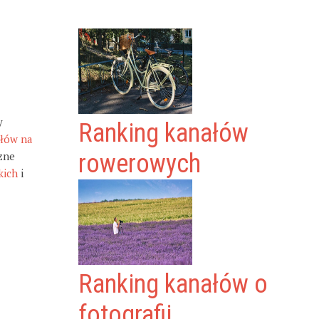
y
Ranking kanałów
ałów na
zne
rowerowych
kich
i
Ranking kanałów o
fotografii