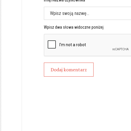
Imię/Nazwa użytkownika *
Wpisz dwa słowa widoczne poniżej