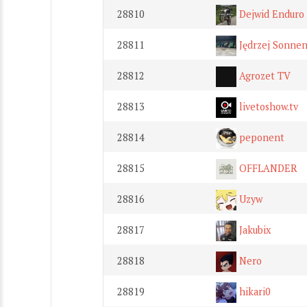
28810
Dejwid Enduro
28811
Jędrzej Sonnen
28812
Agrozet TV
28813
livetoshow.tv
28814
peponent
28815
OFFLANDER
28816
Uzyw
28817
Jakubix
28818
Nero
28819
hikari0