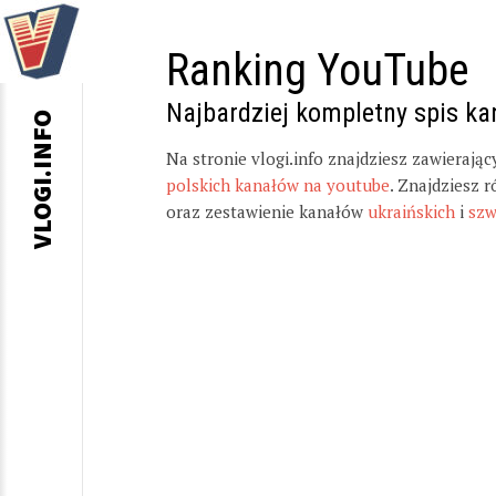
Ranking YouTube
Najbardziej kompletny spis k
VLOGI.INFO
Na stronie vlogi.info znajdziesz zawierają
polskich kanałów na youtube
. Znajdziesz 
oraz zestawienie kanałów
ukraińskich
i
szw