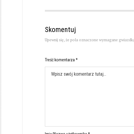
Skomentuj
Upewnij się, że pola oznaczone wymagane gwiazdką
Treść komentarza *