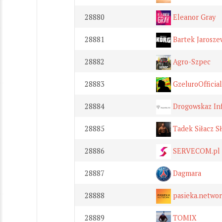
28880
Eleanor Gray
28881
Bartek Jarosze
28882
Agro-Szpec
28883
GzeluroOfficial
28884
Drogowskaz In
28885
Tadek Siłacz S
28886
SERVECOM.pl
28887
Dagmara
28888
pasieka.netwo
28889
TOMIX