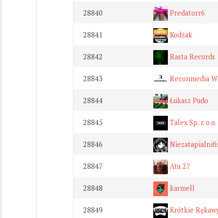
28840
Predatorr6
28841
Kodżak
28842
Rasta Records
28843
Reconmedia Wi
28844
Łukasz Pudo
28845
Talex Sp. z o.o.
28846
Niezatapialnif
28847
Atu 27
28848
karmell
28849
Krótkie Rękaw