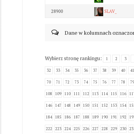
28900
SLAV_
Dane w kolumnach oznaczonyc
Wybierz stronę rankingu:
1
2
3
32
33
34
35
36
37
38
39
40
4
70
71
72
73
74
75
76
77
78
7
108
109
110
111
112
113
114
115
116
11
146
147
148
149
150
151
152
153
154
15
184
185
186
187
188
189
190
191
192
19
222
223
224
225
226
227
228
229
230
23