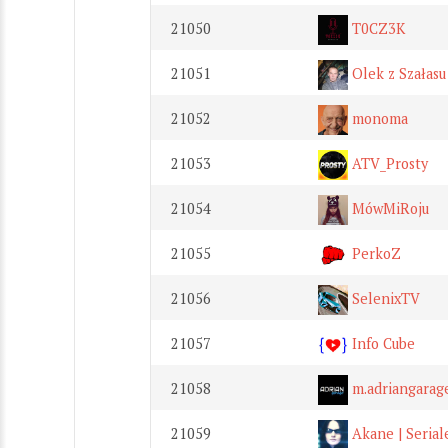
21050
T0CZ3K
21051
Olek z Szałas
21052
monoma
21053
ATV_Prosty
21054
MówMiRoju
21055
PerkoZ
21056
SelenixTV
21057
Info Cube
21058
m.adriangarag
21059
Akane | Seriale