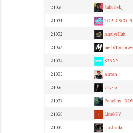
21030
kubusiek_
21031
TOP DISCO P
21032
AnalysHub
21033
mejbiTomorow
21034
S3NNY
21035
Anton
21036
Gryzio
21037
Paladins - N
21038
LinekTV
21039
carsbroke