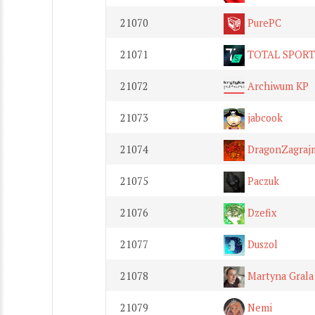
21070
PurePC
21071
TOTAL SPORT
21072
Archiwum KP
21073
jabcook
21074
DragonZagraj
21075
Paczuk
21076
Dzefix
21077
Duszol
21078
Martyna Grala
21079
Nemi