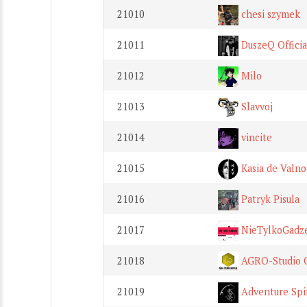
21010
chesi szymek
21011
DuszeQ Officia
21012
Milo
21013
Slavvoj
21014
vincite
21015
Kasia de Valno
21016
Patryk Pisula
21017
NieTylkoGadz
21018
AGRO-Studio O
21019
Adventure Spi