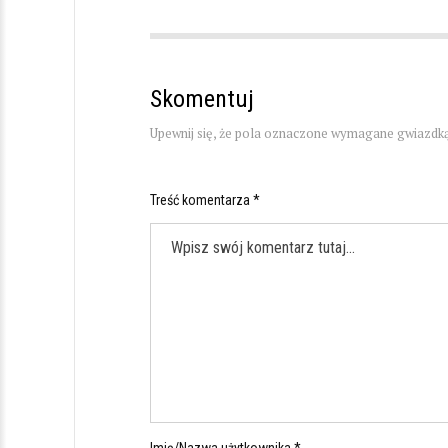
Skomentuj
Upewnij się, że pola oznaczone wymagane gwiazdką
Treść komentarza *