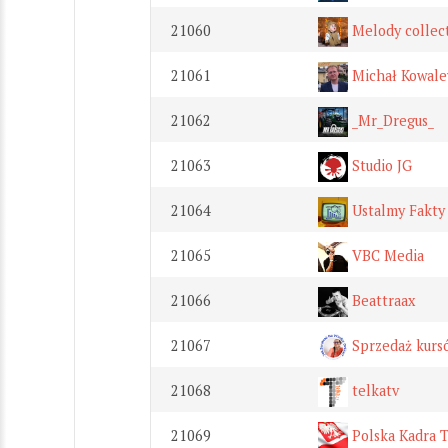
21060
Melody collec
21061
Michał Kowale
21062
_Mr_Dregus_
21063
Studio JG
21064
Ustalmy Fakty
21065
VBC Media
21066
Beattraax
21067
Sprzedaż kurs
21068
telkatv
21069
Polska Kadra 