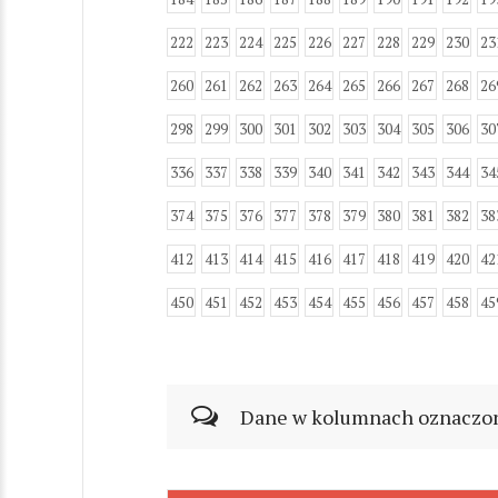
222
223
224
225
226
227
228
229
230
23
260
261
262
263
264
265
266
267
268
26
298
299
300
301
302
303
304
305
306
30
336
337
338
339
340
341
342
343
344
34
374
375
376
377
378
379
380
381
382
38
412
413
414
415
416
417
418
419
420
42
450
451
452
453
454
455
456
457
458
45
Dane w kolumnach oznaczonyc