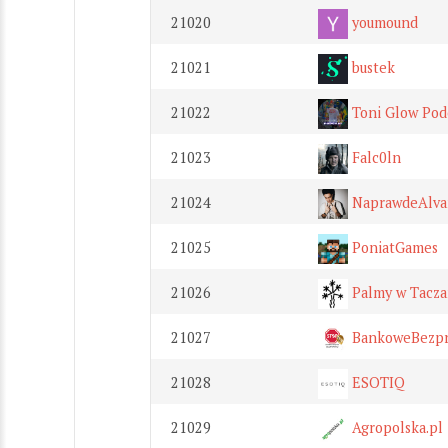
21020
youmound
21021
bustek
21022
Toni Glow Pod
21023
Falc0ln
21024
NaprawdeAlva
21025
PoniatGames
21026
Palmy w Tacza
21027
BankoweBezpr
21028
ESOTIQ
21029
Agropolska.pl