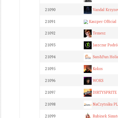
21090
Vandal Krzyzo
21091
Kaszper Official
21092
Temesz
21093
Jaszczur Podró
21094
Sun&Fun Holi
21095
Kokos
21096
WOKS
21097
DIRTYSPRITE
21098
NaCzytniku PL
21099
Rubinek Simst