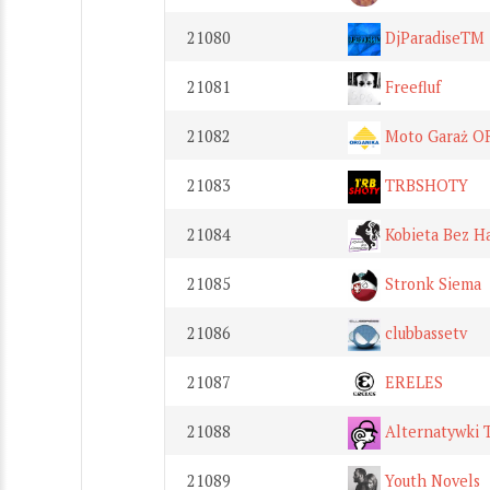
21080
DjParadiseTM
21081
Freefluf
21082
Moto Garaż 
21083
TRBSHOTY
21084
Kobieta Bez H
21085
Stronk Siema
21086
clubbassetv
21087
ERELES
21088
Alternatywki 
21089
Youth Novels