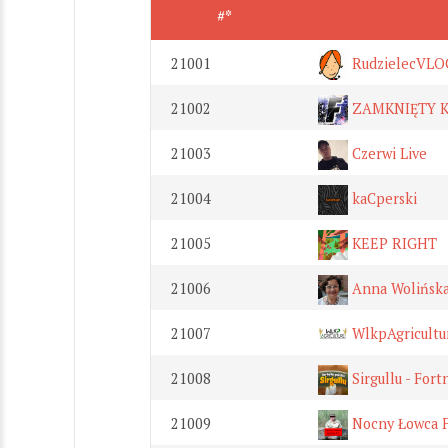
#*
21001
RudzielecVLO
21002
ZAMKNIĘTY 
21003
Czerwi Live
21004
kaCperski
21005
KEEP RIGHT
21006
Anna Wolińsk
21007
WlkpAgricultu
21008
Sirgullu - Fort
21009
Nocny Łowca F