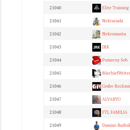
21040
Elite Trainin
21041
Nektariada
21042
Nekromanta
21043
JRK
21044
Pomocny Seb
21045
MischiefWrite
21046
Grube Rozkmi
21047
ALVARYO
21048
FTL FAMILIA
21049
Damian Rudnik