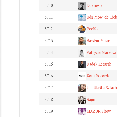
3710
Doknes 2
3711
Bóg Mówi do Cieb
3712
PeeKee
3713
BassFunMusic
3714
Patrycja Markows
3715
Radek Kotarski
3716
Xoni Records
3717
Ula Ulaśka Szlac
3718
Bajm
3719
MAZUR Show