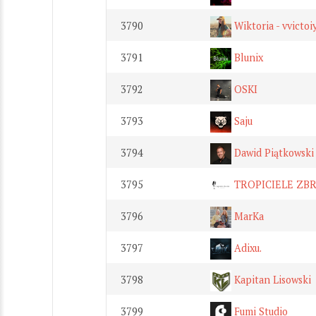
3790
Wiktoria - vvictoi
3791
Blunix
3792
OSKI
3793
Saju
3794
Dawid Piątkowski
3795
TROPICIELE ZBR
3796
MarKa
3797
Adixu.
3798
Kapitan Lisowski
3799
Fumi Studio