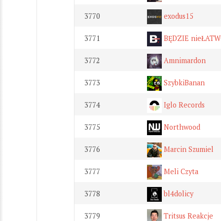
3770
exodus15
3771
BĘDZIE nieŁAT
3772
Amnimardon
3773
SzybkiBanan
3774
Iglo Records
3775
Northwood
3776
Marcin Szumiel
3777
Meli Czyta
3778
bl4dolicy
3779
Tritsus Reakcje