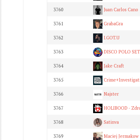
3760
Juan Carlos Cano
3761
GrabaGra
3762
I.GOT.U
3763
DISCO POLO SE
3764
Jake Craft
3765
Crime+Investigat
3766
Najster
3767
HOLIBOOD - Zdr
3768
Satinva
3769
Maciej Jermakow