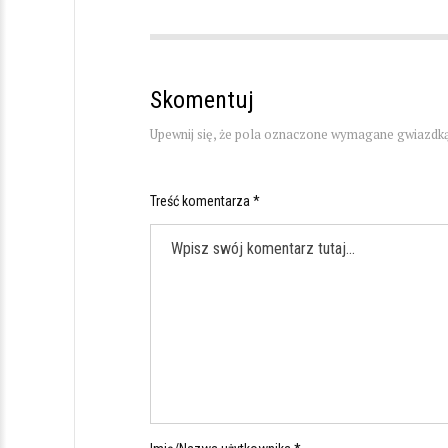
Skomentuj
Upewnij się, że pola oznaczone wymagane gwiazdką
Treść komentarza *