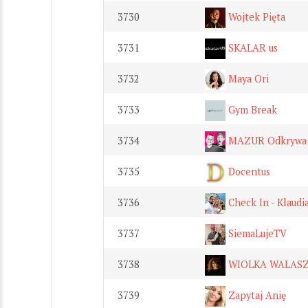
3730
Wojtek Pięta
3731
SKALAR us
3732
Maya Ori
3733
Gym Break
3734
MAZUR Odkrywa
3735
Docentus
3736
Check In - Klaudia
3737
SiemaLujeTV
3738
WIOLKA WALASZCZ
3739
Zapytaj Anię