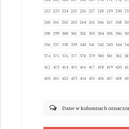
222
223
224
225
226
227
228
229
230
23
260
261
262
263
264
265
266
267
268
26
298
299
300
301
302
303
304
305
306
30
336
337
338
339
340
341
342
343
344
34
374
375
376
377
378
379
380
381
382
38
412
413
414
415
416
417
418
419
420
42
450
451
452
453
454
455
456
457
458
45
Dane w kolumnach oznaczonyc