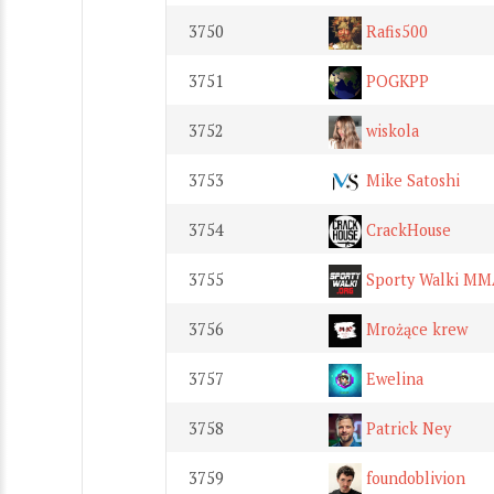
3750
Rafis500
3751
POGKPP
3752
wiskola
3753
Mike Satoshi
3754
CrackHouse
3755
Sporty Walki MMA
3756
Mrożące krew
3757
Ewelina
3758
Patrick Ney
3759
foundoblivion