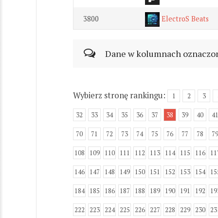
3800
ElectroS Beats
Dane w kolumnach oznaczonyc
Wybierz stronę rankingu:
1
2
3
32
33
34
35
36
37
38
39
40
4
70
71
72
73
74
75
76
77
78
7
108
109
110
111
112
113
114
115
116
11
146
147
148
149
150
151
152
153
154
15
184
185
186
187
188
189
190
191
192
19
222
223
224
225
226
227
228
229
230
23