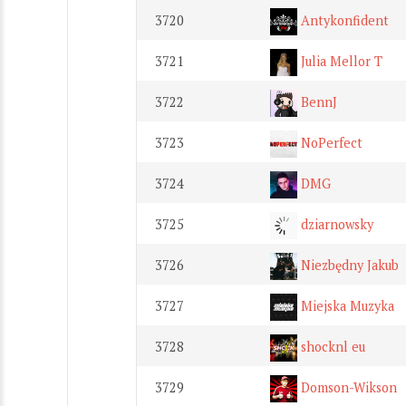
3720
Antykonfident
3721
Julia Mellor T
3722
BennJ
3723
NoPerfect
3724
DMG
3725
dziarnowsky
3726
Niezbędny Jakub
3727
Miejska Muzyka
3728
shocknl eu
3729
Domson-Wikson