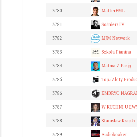
3780
MatterFML
3781
SośnierzTV
3782
MJM Network
3783
Szkoła Pianina
3784
Matma Z Pasją
3785
Top5Zloty Produc
3786
EMBRYO NAGRA
3787
W KUCHNI U EW
3788
Stanisław Krajski
3789
Audiobooker