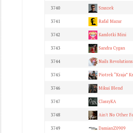
3740
Szuszek
3741
Rafal Mazur
3742
Kamlotki Mini
3743
Sandra Cygan
3744
Nails Revolutions
3745
Piotrek “Kraja” K
3746
Mikuś Blend
3747
ClassyKA
3748
Ain't No Other F
3749
DamianZ0909