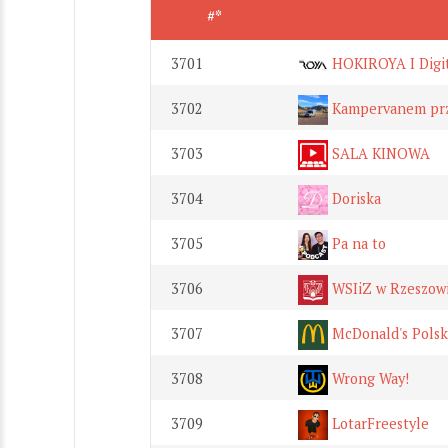
#*
3701
HOKIROYA I Digit
3702
Kampervanem prz
3703
SALA KINOWA
3704
Doriska
3705
Pa na to
3706
WSIiZ w Rzeszow
3707
McDonald's Polsk
3708
Wrong Way!
3709
LotarFreestyle