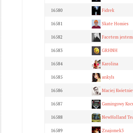
16580
Fidrek
16581
Skate Homies
16582
Facetem jestem 
16583
GRHNH
16584
Karolina
16585
ankyls
16586
Maciej Kwietnie
16587
Gamingowy Koc
16588
NewHolland Te
16589
Znajomek3