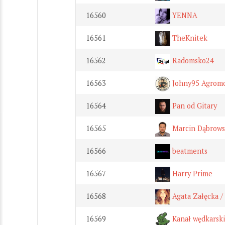
16560
YENNA
16561
TheKnitek
16562
Radomsko24
16563
Johny95 Agrom
16564
Pan od Gitary
16565
Marcin Dąbrows
16566
beatments
16567
Harry Prime
16568
Agata Załęcka / 
16569
Kanał wędkarsk