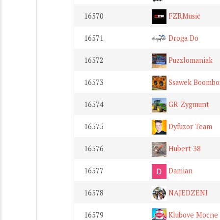
16570
FZRMusic
16571
Droga Do
16572
Puzzlomaniak
16573
Ssawek Boombo
16574
GR Zygmunt
16575
Dyfuzor Team
16576
Hubert 38
16577
Damian
16578
NAJEDZENI
16579
Klubove Mocne