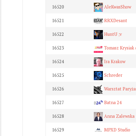
16520
AleKwasShow
16521
RRXDesant
16522
HuntU ;v
16523
Tomasz Krysiak
16524
Ira Krakow
16525
Schreder
16526
Warsztat Paryża
16527
Batna 24
16528
Anna Zalewska
16529
MPXD Studio