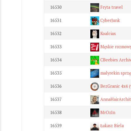
16530
Fryta travel
16531
CyberJunk
16532
Koalciax
16533
Męskie rozmowy
16534
CBeebies Arch
16535
malyrekin sprzę
16536
BezGranic 4x4 (
16537
AnnaHairArchit
16538
MrOzIn
16539
Łukasz Biela