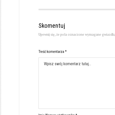
Skomentuj
Upewnij się, że pola oznaczone wymagane gwiazdką
Treść komentarza *