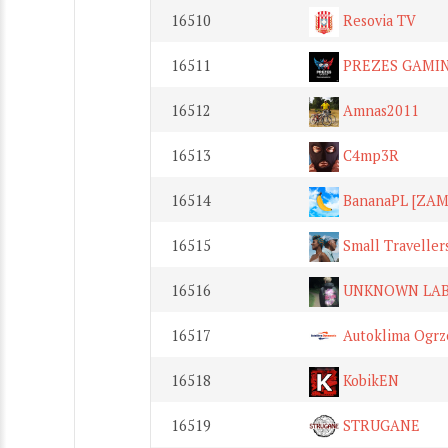
16510
Resovia TV
16511
PREZES GAMI
16512
Amnas2011
16513
C4mp3R
16514
BananaPL [ZAM
16515
Small Traveller
16516
UNKNOWN LAB
16517
Autoklima Ogrz
16518
KobikEN
16519
STRUGANE