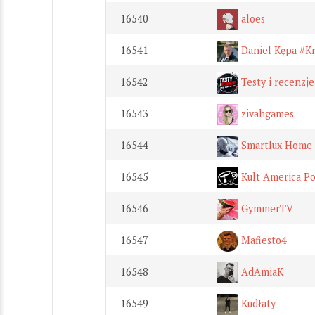
16540
aloes
16541
Daniel Kępa #K
16542
Testy i recenzje
16543
zivahgames
16544
Smartlux Home
16545
Kult America Po
16546
GymmerTV
16547
Mafiesto4
16548
AdAmiaK
16549
Kudłaty