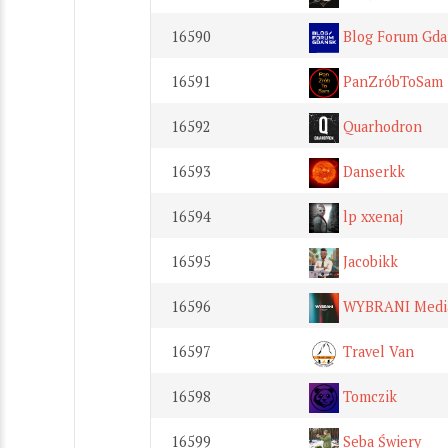
16590
Blog Forum Gda
16591
PanZróbToSam
16592
Quarhodron
16593
Danserkk
16594
lp xxenaj
16595
Jacobikk
16596
WYBRANI Medi
16597
Travel Van
16598
Tomczik
16599
Seba Świery