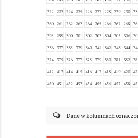
222
223
224
225
226
227
228
229
230
23
260
261
262
263
264
265
266
267
268
26
298
299
300
301
302
303
304
305
306
30
336
337
338
339
340
341
342
343
344
34
374
375
376
377
378
379
380
381
382
38
412
413
414
415
416
417
418
419
420
42
450
451
452
453
454
455
456
457
458
45
Dane w kolumnach oznaczonyc