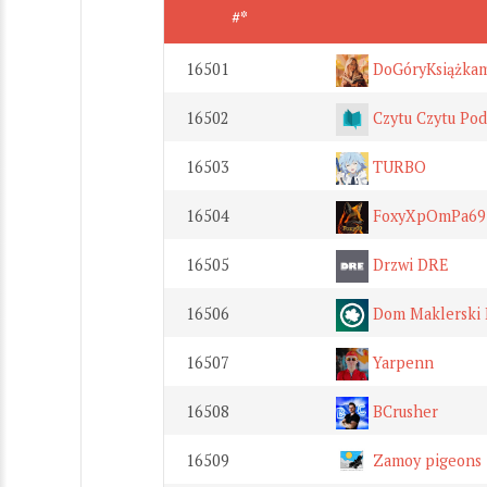
#*
16501
DoGóryKsiążka
16502
Czytu Czytu Pod
16503
TURBO
16504
FoxyXpOmPa69
16505
Drzwi DRE
16506
Dom Maklerski
16507
Yarpenn
16508
BCrusher
16509
Zamoy pigeons