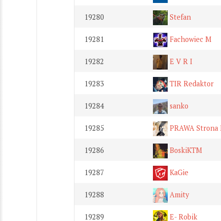
19280
Stefan
19281
Fachowiec M
19282
E V R I
19283
TIR Redaktor
19284
sanko
19285
PRAWA Strona 
19286
BoskiKTM
19287
KaGie
19288
Amity
19289
E- Robik