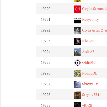
19290
Ciepła Strona Ż
19291
Horyzonty
19292
Czyta Artur Zia
19293
Nivαηsiα ____
19294
Audi A2
19295
OldisMC
19296
NomiLOL
19297
SkRyty Tv
19298
Stryjek5341
19299
yJOZE