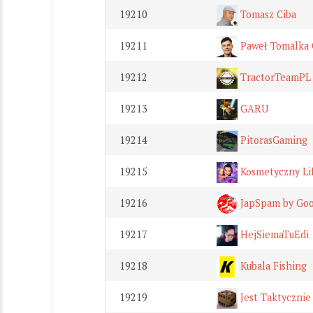
19210
Tomasz Ciba
19211
Paweł Tomalka 
19212
TractorTeamPL
19213
GARU
19214
PitorasGaming
19215
Kosmetyczny Lif
19216
JapSpam by Go
19217
HejSiemaTuEdi
19218
Kubala Fishing
19219
Jest Taktycznie