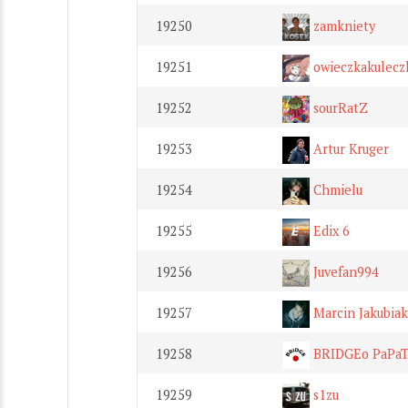
19250
zamkniety
19251
owieczkakulecz
19252
sourRatZ
19253
Artur Kruger
19254
Chmielu
19255
Edix 6
19256
Juvefan994
19257
Marcin Jakubiak
19258
BRIDGEo PaPa
19259
s1zu