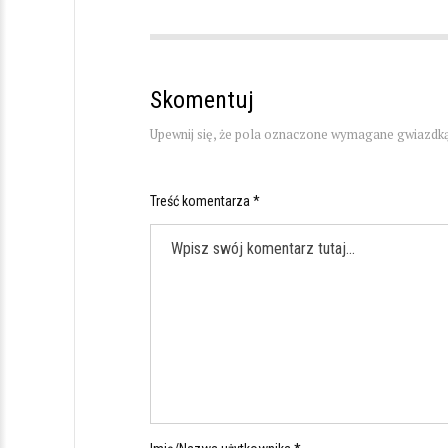
Skomentuj
Upewnij się, że pola oznaczone wymagane gwiazdką
Treść komentarza *