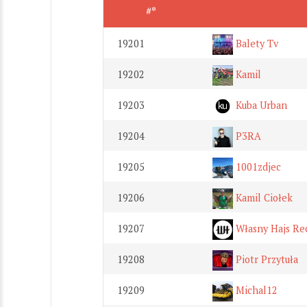
#*
19201
Balety Tv
19202
Kamil
19203
Kuba Urban
19204
P3RA
19205
1001zdjec
19206
Kamil Ciołek
19207
Własny Hajs Re
19208
Piotr Przytuła
19209
Michal12