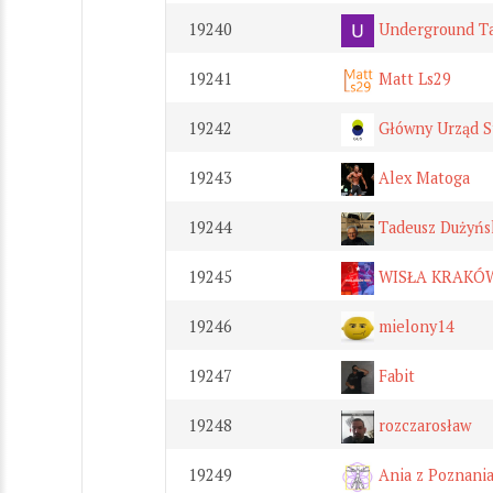
19240
Underground T
19241
Matt Ls29
19242
Główny Urząd S
19243
Alex Matoga
19244
Tadeusz Dużyńs
19245
WISŁA KRAKÓ
19246
mielony14
19247
Fabit
19248
rozczarosław
19249
Ania z Poznani