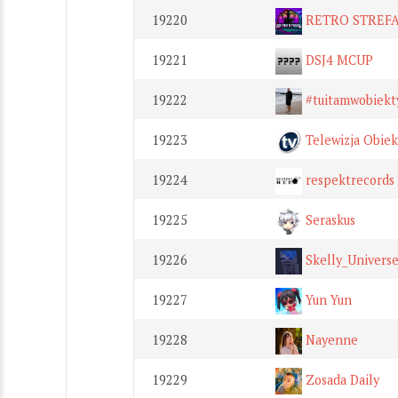
19220
RETRO STREF
19221
DSJ4 MCUP
19222
#tuitamwobiekt
19223
Telewizja Obie
19224
respektrecords
19225
Seraskus
19226
Skelly_Univers
19227
Yun Yun
19228
Nayenne
19229
Zosada Daily