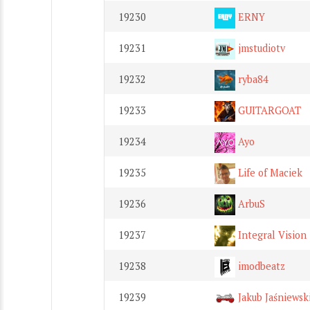
19230
ERNY
19231
jmstudiotv
19232
ryba84
19233
GUITARGOAT
19234
Ayo
19235
Life of Maciek
19236
ArbuS
19237
Integral Vision
19238
imodbeatz
19239
Jakub Jaśniewsk