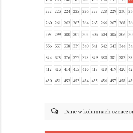
222
223
224
225
226
227
228
229
230
23
260
261
262
263
264
265
266
267
268
26
298
299
300
301
302
303
304
305
306
30
336
337
338
339
340
341
342
343
344
34
374
375
376
377
378
379
380
381
382
38
412
413
414
415
416
417
418
419
420
42
450
451
452
453
454
455
456
457
458
45
Dane w kolumnach oznaczonyc