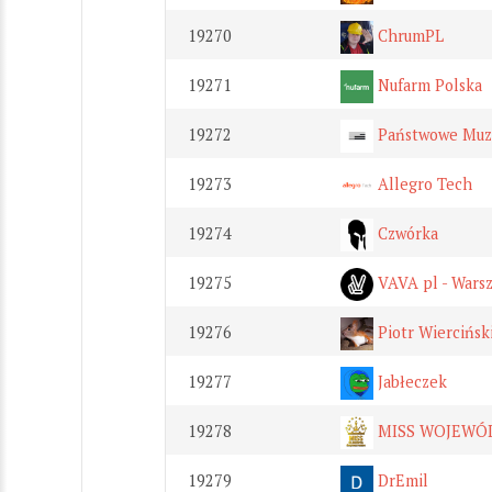
19270
ChrumPL
19271
Nufarm Polska
19272
Państwowe Muz
19273
Allegro Tech
19274
Czwórka
19275
VAVA pl - Wars
19276
Piotr Wiercińsk
19277
Jabłeczek
19278
MISS WOJEWÓ
19279
DrEmil