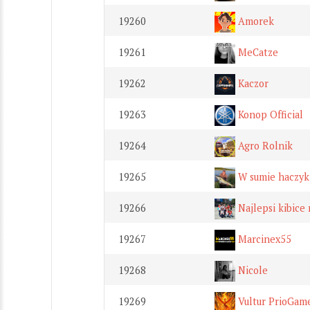
19260
Amorek
19261
MeCatze
19262
Kaczor
19263
Konop Official
19264
Agro Rolnik
19265
W sumie haczyk
19266
Najlepsi kibice 
19267
Marcinex55
19268
Nicole
19269
Vultur PrioGam