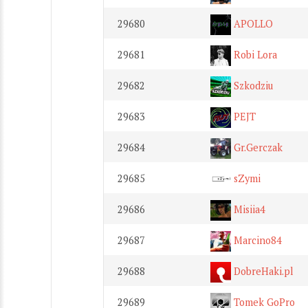
29680
APOLLO
29681
Robi Lora
29682
Szkodziu
29683
PEJT
29684
Gr.Gerczak
29685
sZymi
29686
Misiia4
29687
Marcino84
29688
DobreHaki.pl
29689
Tomek GoPro