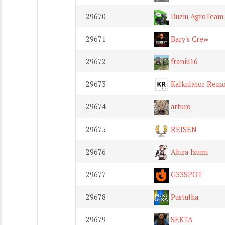
29670
Duziu AgroTeam
29671
Bary's Crew
29672
franiu16
29673
Kalkulator Rem
29674
arturo
29675
REISEN
29676
Akira Izumi
29677
G33SPOT
29678
Pustułka
29679
SEKTA