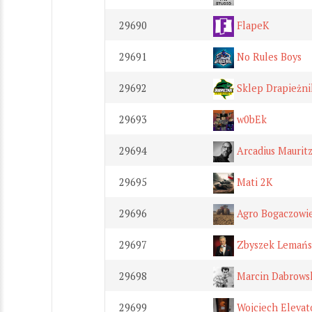
29690
FlapeK
29691
No Rules Boys
29692
Sklep Drapieżni
29693
w0bEk
29694
Arcadius Maurit
29695
Mati 2K
29696
Agro Bogaczowi
29697
Zbyszek Lemański
29698
Marcin Dabrowsk
29699
Wojciech Elevat