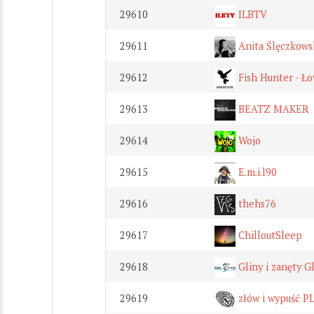
29610
ILBTV
29611
Anita Ślęczkowsk
29612
Fish Hunter - Ł
29613
BEATZ MAKER
29614
Wojo
29615
E.m.i.l90
29616
thehs76
29617
ChilloutSleep
29618
Gliny i zanęty G
29619
złów i wypuść P