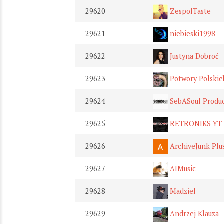
29620
ZespolTaste
29621
niebieski1998
29622
Justyna Dobroć
29623
Potwory Polski
29624
SebASoul Produ
29625
RETRONIKS YT
29626
ArchiveJunk Plu
29627
AIMusic
29628
Madziel
29629
Andrzej Klauza