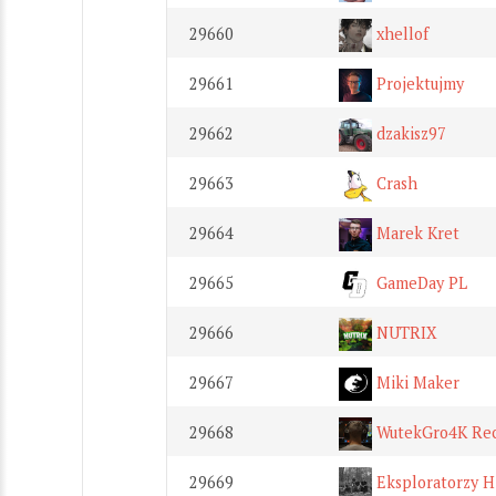
29660
xhellof
29661
Projektujmy
29662
dzakisz97
29663
Crash
29664
Marek Kret
29665
GameDay PL
29666
NUTRIX
29667
Miki Maker
29668
WutekGro4K Rec
29669
Eksploratorzy Hi