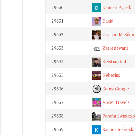
29630
Damian Piątek
29631
Daxid
29632
Gracjan M. Sikor
29633
Zatrenowani
29634
Krystian Kot
29635
Neberius
29636
Kalisz Garage
29637
Ajwet Travels
29638
Parafia Świętego
29639
Kacper Jezierski