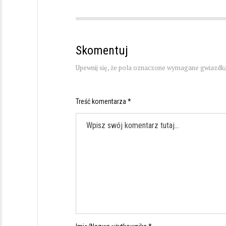
Skomentuj
Upewnij się, że pola oznaczone wymagane gwiazdką
Treść komentarza *