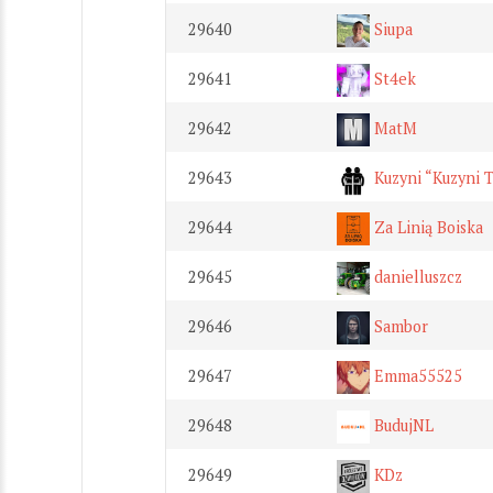
29640
Siupa
29641
St4ek
29642
MatM
29643
Kuzyni “Kuzyni 
29644
Za Linią Boiska
29645
danielluszcz
29646
Sambor
29647
Emma55525
29648
BudujNL
29649
KDz