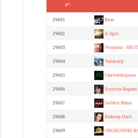
#*
29601
Kwas
29602
X-Agro
29603
Veniorux - SHO
29604
Van4carp
29605
Ciurivankopson
29606
Szyszeja Kogami
29607
Golden Music
29608
Makeup Darii
29609
ORLIKOWSKI BA