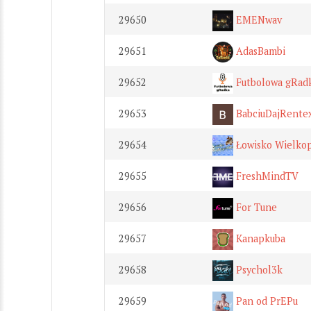
29650
EMENwav
29651
AdasBambi
29652
Futbolowa gRad
29653
BabciuDajRente
29654
Łowisko Wielkop
29655
FreshMindTV
29656
For Tune
29657
Kanapkuba
29658
Psychol3k
29659
Pan od PrEPu