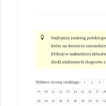
Najlepszy ranking polskiego 
który na dwieście osiemdzi
Kliknij w najbardziej aktual
śledź ulubionych vlogerów z 
Wybierz stronę rankingu:
1
2
3
19
20
21
22
23
24
25
26
27
2
43
44
45
46
47
48
49
50
51
5