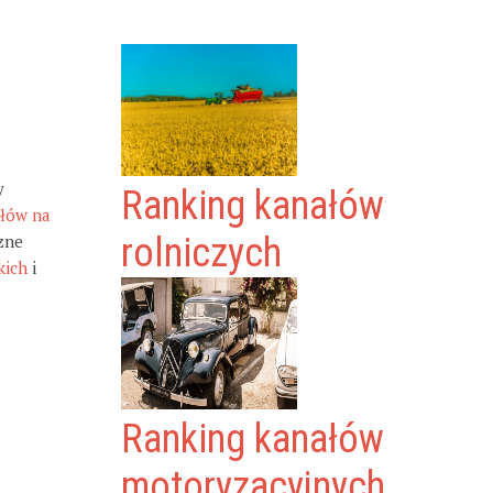
y
Ranking kanałów
ałów na
zne
rolniczych
kich
i
Ranking kanałów
motoryzacyjnych