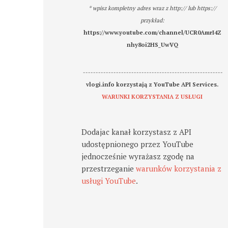
* wpisz kompletny adres wraz z http:// lub https://
przykład:
https://www.youtube.com/channel/UCR0AmrI4Z
nhy8oi2HS_UwVQ
-------------------------------------------------------
vlogi.info korzystają z YouTube API Services.
WARUNKI KORZYSTANIA Z USŁUGI
Dodajac kanał korzystasz z API
udostępnionego przez YouTube
jednocześnie wyrażasz zgodę na
przestrzeganie
warunków korzystania z
usługi YouTube
.