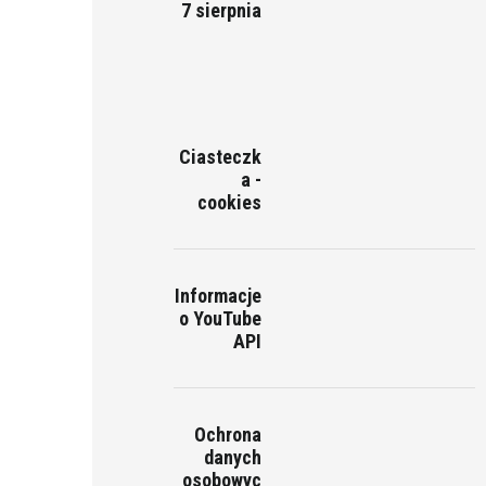
7 sierpnia
Ciasteczk
a -
cookies
Informacje
o YouTube
API
Ochrona
danych
osobowyc