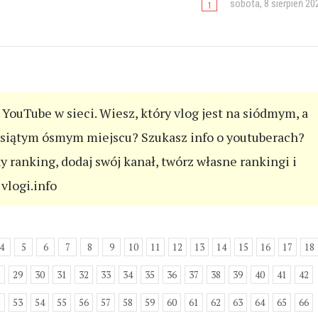
sobota, 8 sierpień 20
YouTube w sieci. Wiesz, który vlog jest na siódmym, a
esiątym ósmym miejscu? Szukasz info o youtuberach?
ny ranking, dodaj swój kanał, twórz własne rankingi i
vlogi.info
4
5
6
7
8
9
10
11
12
13
14
15
16
17
18
8
29
30
31
32
33
34
35
36
37
38
39
40
41
42
2
53
54
55
56
57
58
59
60
61
62
63
64
65
66