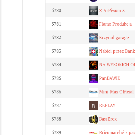
5780
Z ArPiwum X
5781
Flame Produkcja
5782
Krzynol garage
5783
Nabici przez Banki
5784
NA WYSOKICH O
5785
PanDAWID
5786
Mini-Max Official
5787
REPLAY
5788
BassErex
5789
Bricomarché z pas