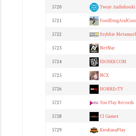
5720
Twoje Audiobooki
5721
FoodDrugAndCosm
5722
Szybkie Metamorfo
5723
NetNar
5724
IDOSK8.COM
5725
NCX
5726
HORREcTV
5727
You Play Records
5728
CI Games
5729
KieubasaPlay