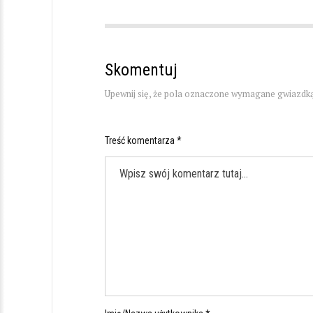
Skomentuj
Upewnij się, że pola oznaczone wymagane gwiazdką
Treść komentarza *