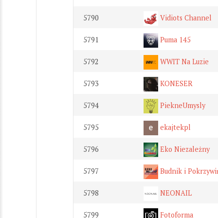
5790
Vidiots Channel
5791
Puma 145
5792
WWIT Na Luzie
5793
KONESER
5794
PiekneUmysly
5795
ekajtekpl
5796
Eko Niezależny
5797
Budnik i Pokrzywi
5798
NEONAIL
5799
Fotoforma