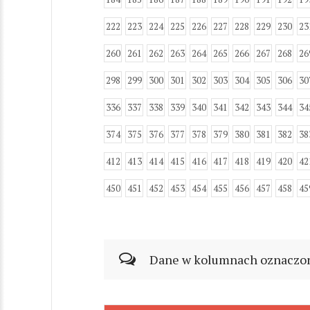
222
223
224
225
226
227
228
229
230
23
260
261
262
263
264
265
266
267
268
26
298
299
300
301
302
303
304
305
306
30
336
337
338
339
340
341
342
343
344
34
374
375
376
377
378
379
380
381
382
38
412
413
414
415
416
417
418
419
420
42
450
451
452
453
454
455
456
457
458
45
Dane w kolumnach oznaczonyc