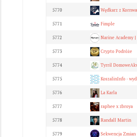
5770
Wędkarz z Kornwali
5771
Fimple
5772
Narine Academy |
5773
Crypto Podróże
5774
Tyrril DomoweAkw
5775
KoszalinInfo - wyd
5776
La Karla
5777
raphee x zbroya
5778
Randall Martin
5779
Sekwencja Zmian