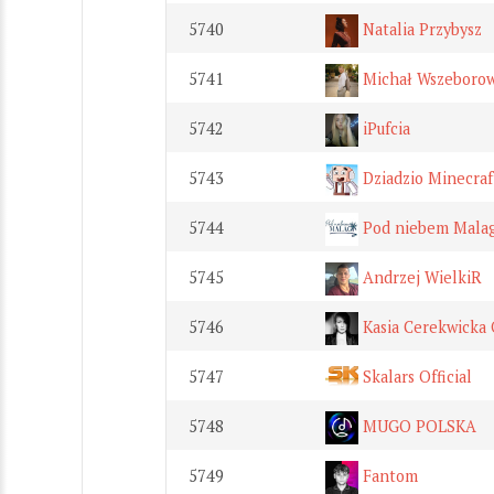
5740
Natalia Przybysz
5741
Michał Wszeborow
5742
iPufcia
5743
Dziadzio Minecraf
5744
Pod niebem Malag
5745
Andrzej WielkiR
5746
Kasia Cerekwicka O
5747
Skalars Official
5748
MUGO POLSKA
5749
Fantom