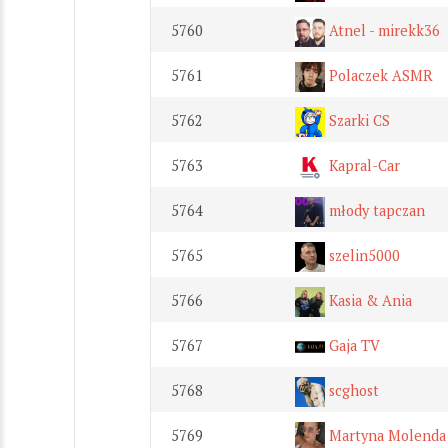
5760
Atnel - mirekk36
5761
Polaczek ASMR
5762
Szarki CS
5763
Kapral-Car
5764
młody tapczan
5765
szelin5000
5766
Kasia & Ania
5767
Gaja TV
5768
scghost
5769
Martyna Molenda