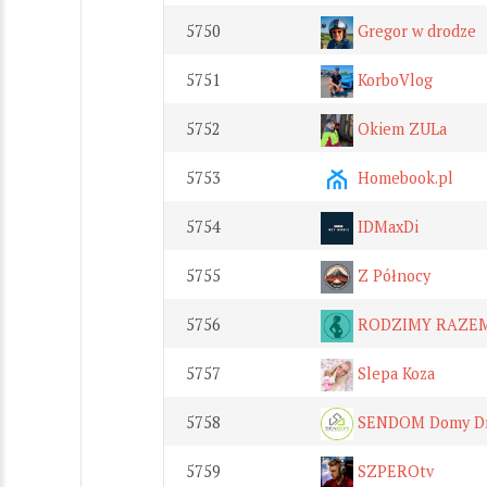
5750
Gregor w drodze
5751
KorboVlog
5752
Okiem ZULa
5753
Homebook.pl
5754
IDMaxDi
5755
Z Północy
5756
RODZIMY RAZEM
5757
Slepa Koza
5758
SENDOM Domy Dre
5759
SZPEROtv