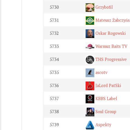
5730
Grzybofil
5731
Mateusz Żabczyńs
5732
Oskar Rogowski
5733
Warmuz Baits TV
5734
THS Progressive
5735
ascotv
5736
JaLord PatSki
5737
KBBS Label
5738
Soul Group
5739
Aspekty