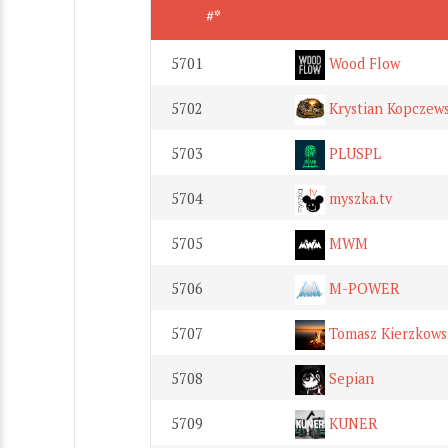
#*
5701
Wood Flow
5702
Krystian Kopczews
5703
PLUSPL
5704
myszka.tv
5705
MWM
5706
M-POWER
5707
Tomasz Kierzkows
5708
Sepian
5709
KUNER