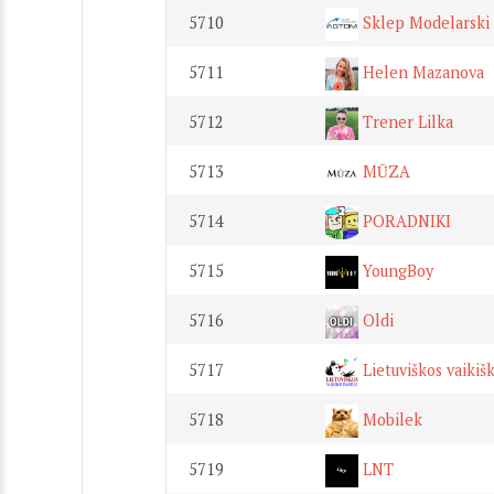
5710
Sklep Modelarski
5711
Helen Mazanova
5712
Trener Lilka
5713
MŪZA
5714
PORADNIKI
5715
YoungBoy
5716
Oldi
5717
Lietuviškos vaikiš
5718
Mobilek
5719
LNT