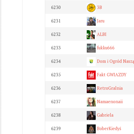
6230
3B
6231
Jaru
6232
ALBI
6233
fukku666
6234
Dom i Ogród Naszą
6235
Fakt GWIAZDY
6236
RetroGralnia
6237
Namaenonaii
6238
Gabriela
6239
BoberKiedyś