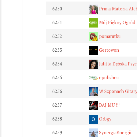
6250
Prima Materia Alc
6251
Mój Piękny Ogród
6252
pomarutku
6253
Gertowen
6254
Julitta Dębska Psyc
6255
epolisheu
6256
W Szponach Gitar
6257
DAJ MU !!!
6258
Orbgy
6259
SynergiaEnergii