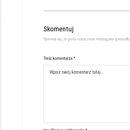
Skomentuj
Upewnij się, że pola oznaczone wymagane gwiazdką
Treść komentarza *