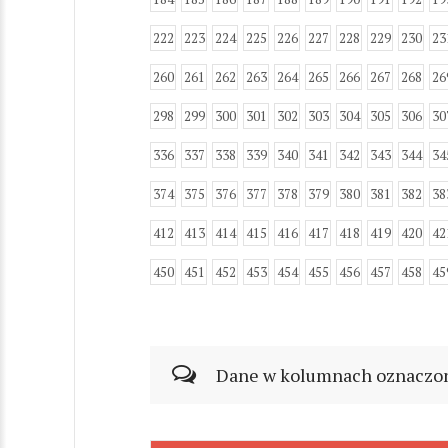
222
223
224
225
226
227
228
229
230
23
260
261
262
263
264
265
266
267
268
26
298
299
300
301
302
303
304
305
306
30
336
337
338
339
340
341
342
343
344
34
374
375
376
377
378
379
380
381
382
38
412
413
414
415
416
417
418
419
420
42
450
451
452
453
454
455
456
457
458
45
Dane w kolumnach oznaczonyc