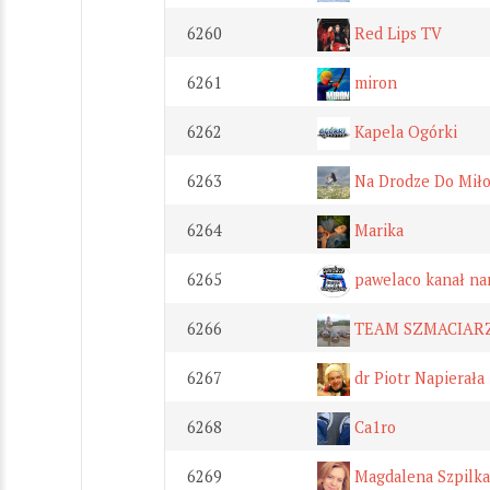
6260
Red Lips TV
6261
miron
6262
Kapela Ogórki
6263
Na Drodze Do Miło
6264
Marika
6265
pawelaco kanał na
6266
TEAM SZMACIARZ
6267
dr Piotr Napierała 1
6268
Ca1ro
6269
Magdalena Szpilka