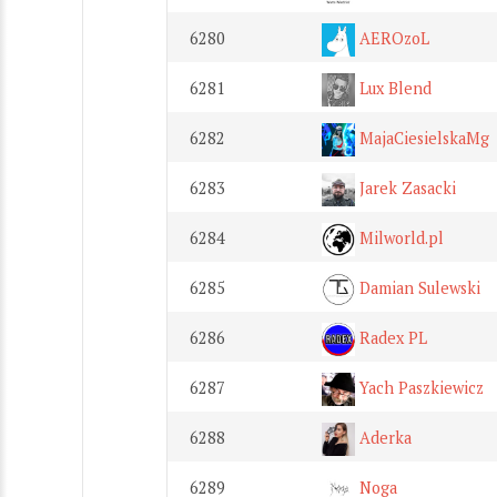
6280
AEROzoL
6281
Lux Blend
6282
MajaCiesielskaMg
6283
Jarek Zasacki
6284
Milworld.pl
6285
Damian Sulewski
6286
Radex PL
6287
Yach Paszkiewicz
6288
Aderka
6289
Noga