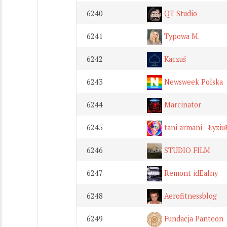
6240
QT Studio
6241
Typowa M.
6242
Kaczuś
6243
Newsweek Polska
6244
Marcinator
6245
tani armani - Łyziu
6246
STUDIO FILM
6247
Remont idEalny
6248
Aerofitnessblog
6249
Fundacja Panteon