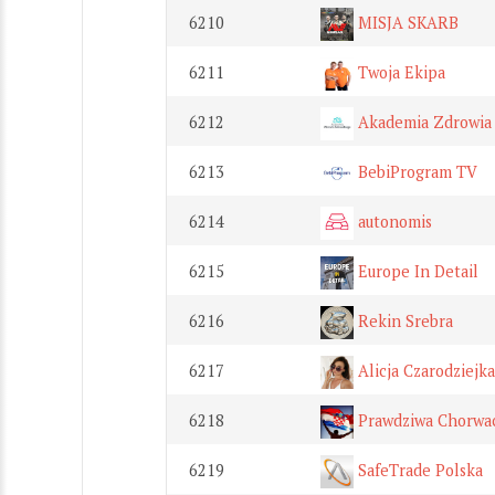
6210
MISJA SKARB
6211
Twoja Ekipa
6212
Akademia Zdrowia 
6213
BebiProgram TV
6214
autonomis
6215
Europe In Detail
6216
Rekin Srebra
6217
Alicja Czarodziejka
6218
Prawdziwa Chorwac
6219
SafeTrade Polska