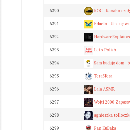
6290
KOC - Kanał o czoł
6291
Eduelo - Ucz się ws
6292
HardwareExplaine
6293
Let's Polish
6294
Sam buduję dom - b
6295
TeraSfera
6296
Lala ASMR
6297
Wojti 2000 Zapaso
6298
agnieszka tollocz
6299
Pan KuBaka