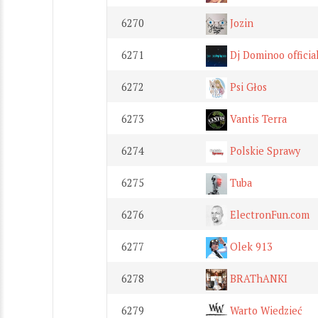
6270
Jozin
6271
Dj Dominoo officia
6272
Psi Głos
6273
Vantis Terra
6274
Polskie Sprawy
6275
Tuba
6276
ElectronFun.com
6277
Olek 913
6278
BRAThANKI
6279
Warto Wiedzieć