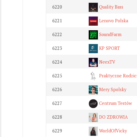
6220
Quality Bass
6221
Lenovo Polska
6222
SoundFarm
6223
KP SPORT
6224
NeexTV
6225
Praktyczne Rodzic
6226
Mery Spolsky
6227
Centrum Testów
6228
DO ZDROWIA
6229
WorldOfVicky