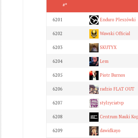
#*
6201
Enduro Pleszówki
6202
Wawski Official
6203
SKUTYX
6204
Lem
6205
Piotr Burnos
6206
radzio FLAT OUT
6207
stylzyciatvp
6208
Centrum Nauki Ko
6209
dawidkayo