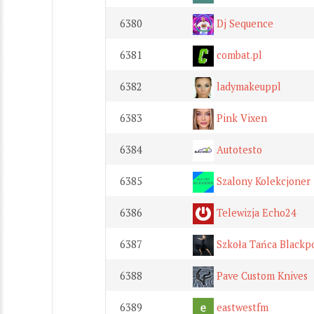
6380
Dj Sequence
6381
combat.pl
6382
ladymakeuppl
6383
Pink Vixen
6384
Autotesto
6385
Szalony Kolekcjoner
6386
Telewizja Echo24
6387
Szkoła Tańca Blackp
6388
Pave Custom Knives
6389
eastwestfm