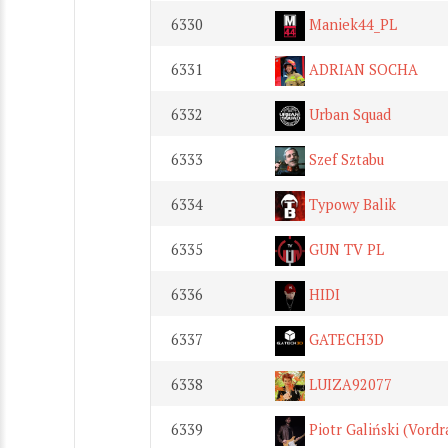
6330
Maniek44_PL
6331
ADRIAN SOCHA
6332
Urban Squad
6333
Szef Sztabu
6334
Typowy Balik
6335
GUN TV PL
6336
HIDI
6337
GATECH3D
6338
LUIZA92077
6339
Piotr Galiński (Vordr