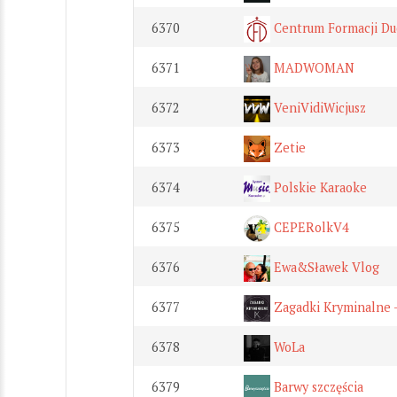
6370
Centrum Formacji Duc
6371
MADWOMAN
6372
VeniVidiWicjusz
6373
Zetie
6374
Polskie Karaoke
6375
CEPERolkV4
6376
Ewa&Sławek Vlog
6377
Zagadki Kryminalne -
6378
WoLa
6379
Barwy szczęścia