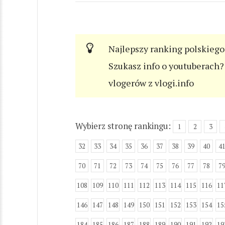
Najlepszy ranking polskiego
Szukasz info o youtuberach? 
vlogerów z vlogi.info
Wybierz stronę rankingu:
1
2
3
32
33
34
35
36
37
38
39
40
4
70
71
72
73
74
75
76
77
78
7
108
109
110
111
112
113
114
115
116
11
146
147
148
149
150
151
152
153
154
15
184
185
186
187
188
189
190
191
192
19