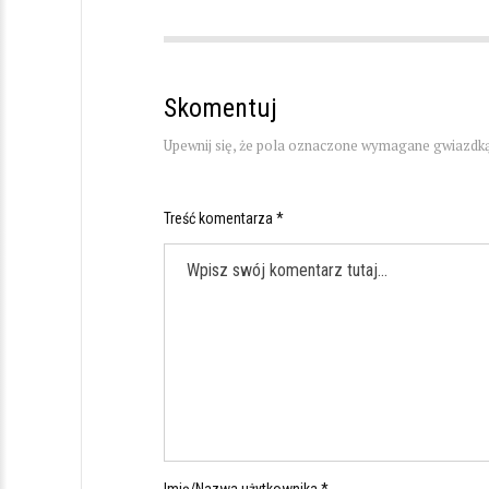
Skomentuj
Upewnij się, że pola oznaczone wymagane gwiazdką
Treść komentarza *