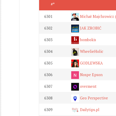
#*
6301
Michał Majchrowicz
6302
JAK ZROBIĆ
6303
bombokis
6304
WheelieHolic
6305
GODLEWSKA
6306
Nospe Epson
6307
overment
6308
Geo Perspective
6309
Dailytips.pl