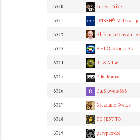
6310
Totem Tribe
6311
ONSEN® Materac, podu
6312
Alchemia Umysłu - A
6313
Best Oddshots PL
6314
BHZ Alloc
6315
Edm Mania
6316
DusSiowata666
6317
Nieznane Światy
6318
TO JEST TO
6319
przypierdol