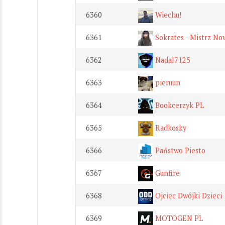
6360
Wiechu!
6361
Sokrates - Mistrz No
6362
Nadal7125
6363
pieruun
6364
Bookcerzyk PL
6365
Radkosky
6366
Państwo Piesto
6367
Gunfire
6368
Ojciec Dwójki Dzieci
6369
MOTOGEN PL