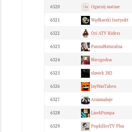
6320
Ogarnij matme
6321
Wędkarski Instynkt
6322
Ori ATV Riders
6323
PannaNaturalna
6324
Niezgodna
6325
slawek 382
6326
JayWasTaken
6327
Aniamaluje
6328
LisekPompa
6329
PopkillerTV Plus