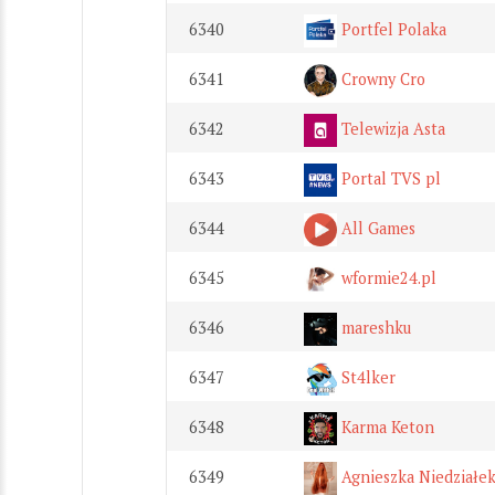
6340
Portfel Polaka
6341
Crowny Cro
6342
Telewizja Asta
6343
Portal TVS pl
6344
All Games
6345
wformie24.pl
6346
mareshku
6347
St4lker
6348
Karma Keton
6349
Agnieszka Niedziałe