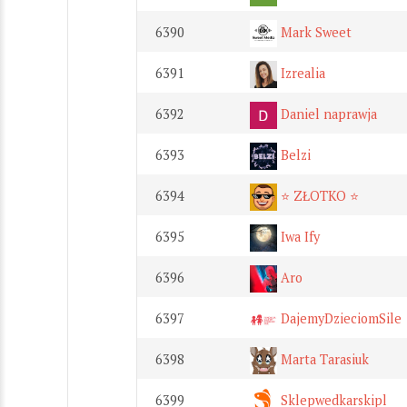
6390
Mark Sweet
6391
Izrealia
6392
Daniel naprawja
6393
Belzi
6394
⭐️ ZŁOTKO ⭐️
6395
Iwa Ify
6396
Aro
6397
DajemyDzieciomSile
6398
Marta Tarasiuk
6399
Sklepwedkarskipl