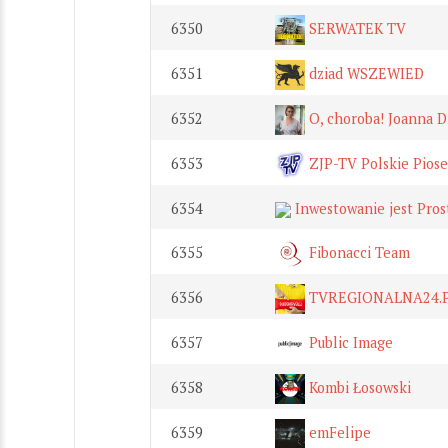
6350
SERWATEK TV
6351
dziad WSZEWIED
6352
O, choroba! Joanna D
6353
ZJP-TV Polskie Piose
6354
Inwestowanie jest Pros
6355
Fibonacci Team
6356
TVREGIONALNA24.P
6357
Public Image
6358
Kombi Łosowski
6359
emFelipe