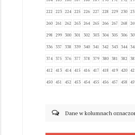
222
223
224
225
226
227
228
229
230
23
260
261
262
263
264
265
266
267
268
26
298
299
300
301
302
303
304
305
306
30
336
337
338
339
340
341
342
343
344
34
374
375
376
377
378
379
380
381
382
38
412
413
414
415
416
417
418
419
420
42
450
451
452
453
454
455
456
457
458
45
Dane w kolumnach oznaczonyc