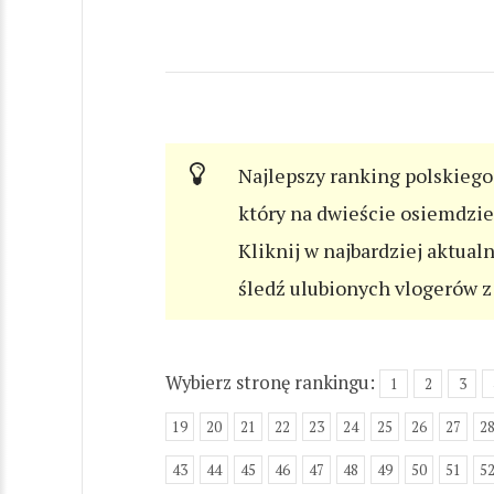
Najlepszy ranking polskiego 
który na dwieście osiemdzi
Kliknij w najbardziej aktual
śledź ulubionych vlogerów z 
Wybierz stronę rankingu:
1
2
3
19
20
21
22
23
24
25
26
27
2
43
44
45
46
47
48
49
50
51
5