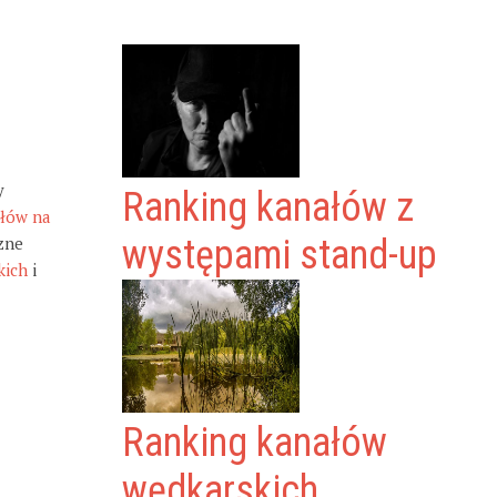
y
Ranking kanałów z
ałów na
zne
występami stand-up
kich
i
Ranking kanałów
wędkarskich