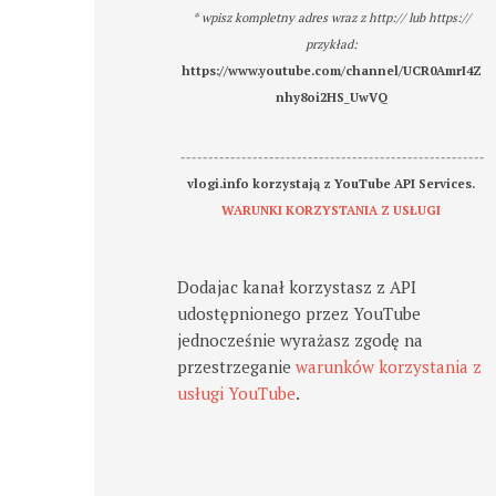
* wpisz kompletny adres wraz z http:// lub https://
przykład:
https://www.youtube.com/channel/UCR0AmrI4Z
nhy8oi2HS_UwVQ
-------------------------------------------------------
vlogi.info korzystają z YouTube API Services.
WARUNKI KORZYSTANIA Z USŁUGI
Dodajac kanał korzystasz z API
udostępnionego przez YouTube
jednocześnie wyrażasz zgodę na
przestrzeganie
warunków korzystania z
usługi YouTube
.