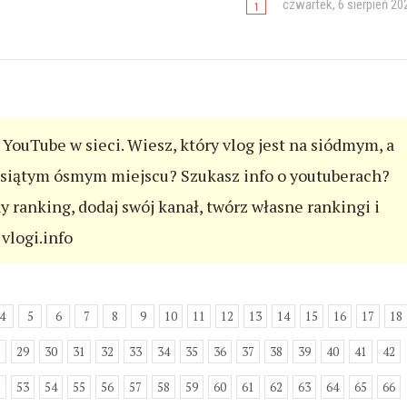
czwartek, 6 sierpień 20
YouTube w sieci. Wiesz, który vlog jest na siódmym, a
esiątym ósmym miejscu? Szukasz info o youtuberach?
ny ranking, dodaj swój kanał, twórz własne rankingi i
vlogi.info
4
5
6
7
8
9
10
11
12
13
14
15
16
17
18
8
29
30
31
32
33
34
35
36
37
38
39
40
41
42
2
53
54
55
56
57
58
59
60
61
62
63
64
65
66