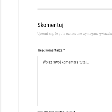
Skomentuj
Upewnij się, że pola oznaczone wymagane gwiazdką
Treść komentarza *