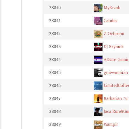
28040
MyKrzak
28041
Catulus
28042
Z Ochirem
28043
DJ Szymek
28044
ADsite Gami
28045
gniewomir.in -
28046
LimitedColle
28047
Barbarian 76 
28048
Jaca Run&Gu
28049
Wampir