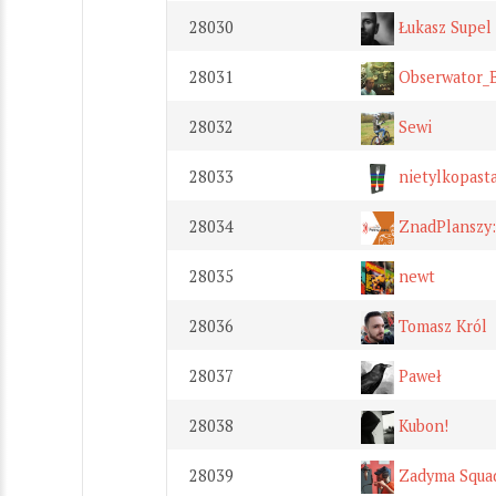
28030
Łukasz Supel
28031
Obserwator_B
28032
Sewi
28033
nietylkopasta
28034
ZnadPlanszy:
28035
newt
28036
Tomasz Król
28037
Paweł
28038
Kubon!
28039
Zadyma Squa