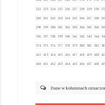
222
223
224
225
226
227
228
229
230
23
260
261
262
263
264
265
266
267
268
26
298
299
300
301
302
303
304
305
306
30
336
337
338
339
340
341
342
343
344
34
374
375
376
377
378
379
380
381
382
38
412
413
414
415
416
417
418
419
420
42
450
451
452
453
454
455
456
457
458
45
Dane w kolumnach oznaczonyc