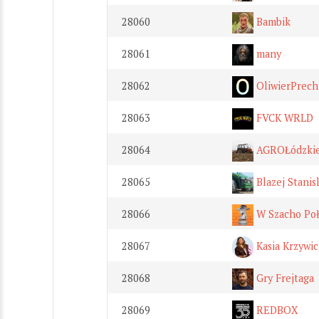
28060
Bambik
28061
many
28062
OliwierPrech
28063
FVCK WRLD
28064
AGROŁódzki
28065
Blazej Stanis
28066
W Szacho Poł
28067
Kasia Krzywic
28068
Gry Frejtaga
28069
REDBOX