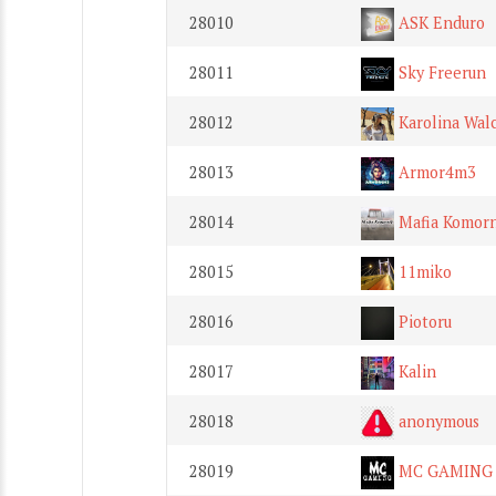
28010
ASK Enduro
28011
Sky Freerun
28012
Karolina Wal
28013
Armor4m3
28014
Mafia Komorn
28015
11miko
28016
Piotoru
28017
Kalin
28018
anonymous
28019
MC GAMING