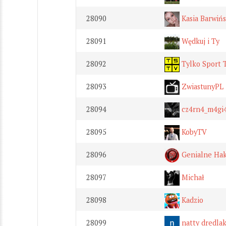
28090
Kasia Barwiń
28091
Wędkuj i Ty
28092
Tylko Sport T
28093
ZwiastunyPL
28094
cz4rn4_m4gi
28095
KobyTV
28096
Genialne Hak
28097
Michał
28098
Kadzio
28099
natty dredla