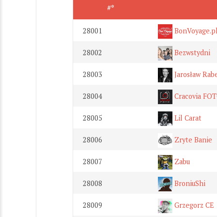
#*
28001
BonVoyage.pl
28002
Bezwstydni
28003
Jarosław Raben
28004
Cracovia FO
28005
Lil Carat
28006
Zryte Banie
28007
Zabu
28008
BroniuShi
28009
Grzegorz CE