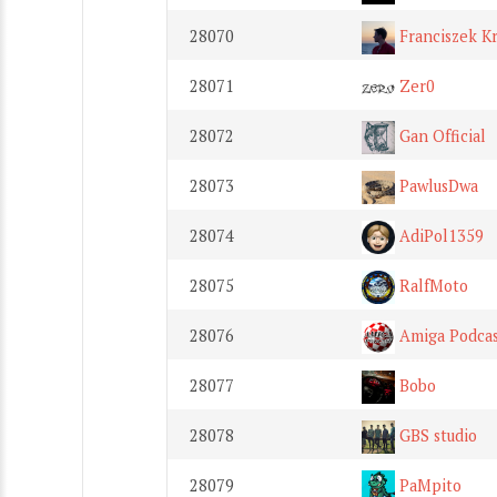
28070
Franciszek K
28071
Zer0
28072
Gan Official
28073
PawlusDwa
28074
AdiPol1359
28075
RalfMoto
28076
Amiga Podca
28077
Bobo
28078
GBS studio
28079
PaMpito