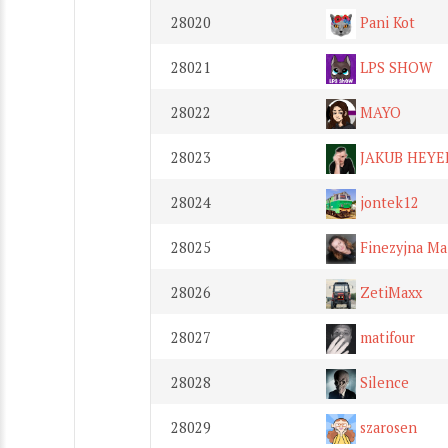
28020
Pani Kot
28021
LPS SHOW
28022
MAYO
28023
JAKUB HEYE
28024
jontek12
28025
Finezyjna Ma
28026
ZetiMaxx
28027
matifour
28028
Silence
28029
szarosen