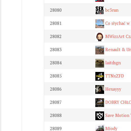
28080
bc3run
28081
Co słychać w 
28082
MWizzArt Cza
28083
Renault & Ur
28084
laitdsgn
28085
TTNxZFD
28086
Hexayyy
28087
DOBRY CHŁO
28088
Save Motion 
28089
Młody