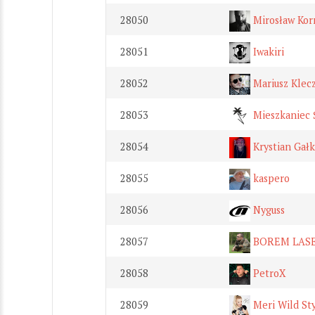
28050
Mirosław Kor
28051
Iwakiri
28052
Mariusz Klec
28053
Mieszkaniec 
28054
Krystian Gałk
28055
kaspero
28056
Nyguss
28057
BOREM LAS
28058
PetroX
28059
Meri Wild St