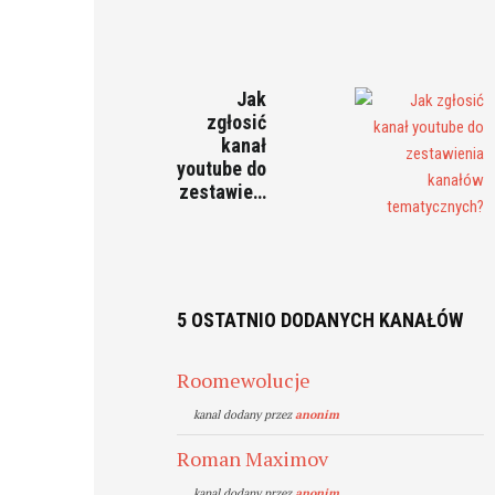
Jak
zgłosić
kanał
youtube do
zestawie…
5 OSTATNIO DODANYCH KANAŁÓW
Roomewolucje
kanal dodany przez
anonim
Roman Maximov
kanal dodany przez
anonim