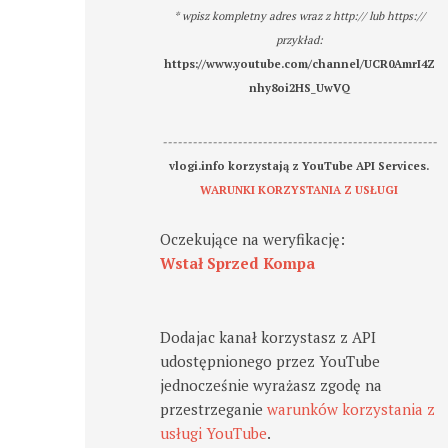
* wpisz kompletny adres wraz z http:// lub https://
przykład:
https://www.youtube.com/channel/UCR0AmrI4Z
nhy8oi2HS_UwVQ
-------------------------------------------------------
vlogi.info korzystają z YouTube API Services.
WARUNKI KORZYSTANIA Z USŁUGI
Oczekujące na weryfikację:
Wstał Sprzed Kompa
Dodajac kanał korzystasz z API
udostępnionego przez YouTube
jednocześnie wyrażasz zgodę na
przestrzeganie
warunków korzystania z
usługi YouTube
.