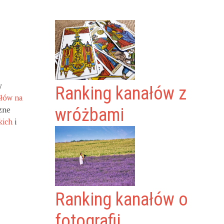
y
Ranking kanałów z
ałów na
zne
wróżbami
kich
i
Ranking kanałów o
fotografii