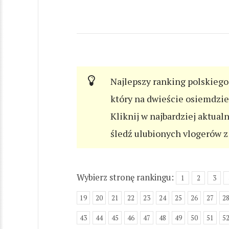
Najlepszy ranking polskiego 
który na dwieście osiemdzi
Kliknij w najbardziej aktual
śledź ulubionych vlogerów z 
Wybierz stronę rankingu:
1
2
3
19
20
21
22
23
24
25
26
27
2
43
44
45
46
47
48
49
50
51
5