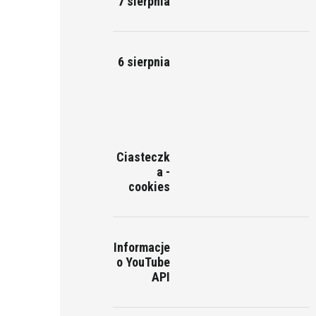
7 sierpnia
6 sierpnia
Ciasteczk
a -
cookies
Informacje
o YouTube
API