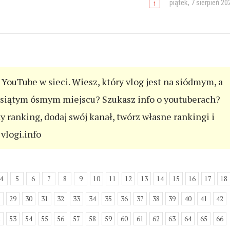
piątek, 7 sierpień 20
YouTube w sieci. Wiesz, który vlog jest na siódmym, a
esiątym ósmym miejscu? Szukasz info o youtuberach?
ny ranking, dodaj swój kanał, twórz własne rankingi i
vlogi.info
4
5
6
7
8
9
10
11
12
13
14
15
16
17
18
8
29
30
31
32
33
34
35
36
37
38
39
40
41
42
2
53
54
55
56
57
58
59
60
61
62
63
64
65
66