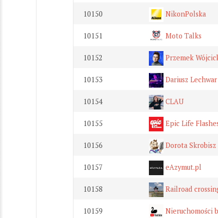
10150
NikonPolska
10151
Moto Talks
10152
Przemek Wójcic
10153
Dariusz Lechwar
10154
CLAU
10155
Epic Life Flashe
10156
Dorota Skrobisz
10157
eAzymut.pl
10158
Railroad crossin
10159
Nieruchomości b