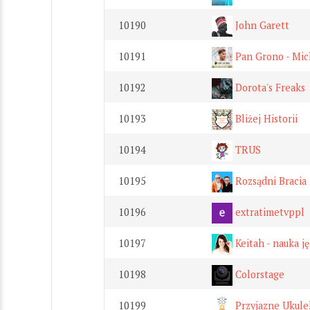
10190
John Garett
10191
Pan Grono - Mic
10192
Dorota's Freaks
10193
Bliżej Historii
10194
TRUS
10195
Rozsądni Bracia
10196
extratimetvppl
10197
Keitah - nauka j
10198
Colorstage
10199
Przyjazne Ukule