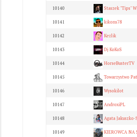
10140
Staszek "Tips" W
10141
kikons78
10142
Kezlik
10143
Dj KoKoS
10144
HorseBusterTV
10145
Towarzystwo Patr
10146
Wysokilot
10147
AndroxiPL
10148
Agata Jakuszko-
10149
KIEROWCA NA 