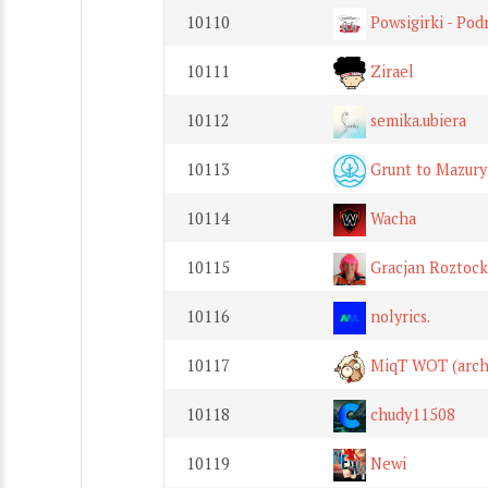
10110
Powsigirki - Po
10111
Zirael
10112
semika.ubiera
10113
Grunt to Mazury
10114
Wacha
10115
Gracjan Roztock
10116
nolyrics.
10117
MiqT WOT (arch
10118
chudy11508
10119
Newi