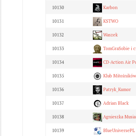
10130
Karbon
10131
KSTWO
10132
Waszek
10133
TomGraSobie i c
10134
CD-Action Air P
10135
Klub Miłośników
10136
Patryk_Kumor
10137
Adrian Black
10138
Agnieszka Musia
10139
BlueUniversePL