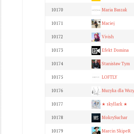
10170
Maria Baszak
10171
Maciej
10172
Vivish
10173
Efekt Domina
10174
Stanisław Tym
10175
LOFTLY
10176
Muzyka dla Wszy
10177
★ skyllark ★
10178
MokrySuchar
10179
Marcin SkipeR