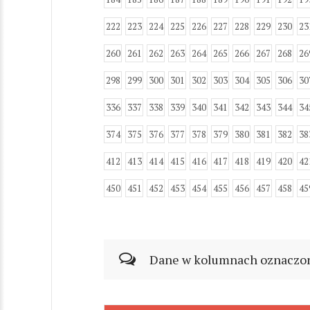
222
223
224
225
226
227
228
229
230
23
260
261
262
263
264
265
266
267
268
26
298
299
300
301
302
303
304
305
306
30
336
337
338
339
340
341
342
343
344
34
374
375
376
377
378
379
380
381
382
38
412
413
414
415
416
417
418
419
420
42
450
451
452
453
454
455
456
457
458
45
Dane w kolumnach oznaczonyc