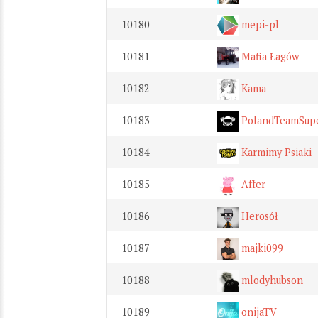
10180
mepi-pl
10181
Mafia Łagów
10182
Kama
10183
PolandTeamSup
10184
Karmimy Psiaki
10185
Affer
10186
Herosół
10187
majki099
10188
mlodyhubson
10189
onijaTV