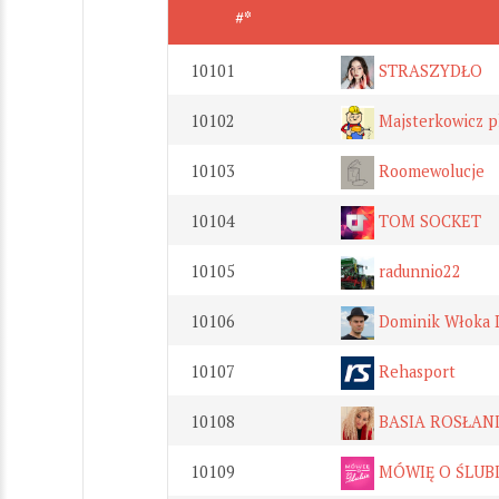
#*
10101
STRASZYDŁO
10102
Majsterkowicz p
10103
Roomewolucje
10104
TOM SOCKET
10105
radunnio22
10106
Dominik Włoka 
10107
Rehasport
10108
BASIA ROSŁAN
10109
MÓWIĘ O ŚLUBIE