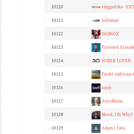
10120
ringpolska - EX
10121
JolJimmy
10122
DAJMOZ
10123
Przemek Krysia
10124
SOBER LOVER
10125
Punkt widzenia t
10126
sonir
10127
AncyMoon
10128
Meek, Oh Why?
10129
Adam i Tata