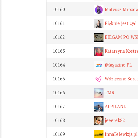
10160
Mateusz Mrozows
10161
Pięknie jest żyć
10162
BIEGAM PO WS
10163
Katarzyna Kost
10164
iMagazine PL
10165
Wdzięczne Serc
10166
TMR
10167
ALPILAND
10168
jeeerek82
10169
InnaTelewizja.pl