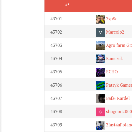
#*
43701
3spSc
43702
Marcelo2
43703
Agro farm Gr
43704
Kamczuk
43705
ECHO
43706
Patryk Game
43707
Bafał Rardel
43708
shogoon2000
43709
2fast4uPolan