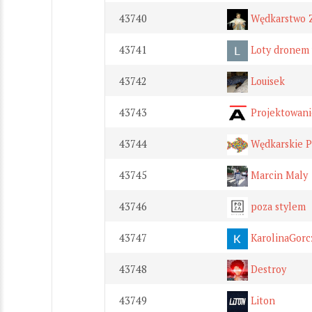
43740
Wędkarstwo 
43741
Loty dronem
43742
Louisek
43743
Projektowani
43744
Wędkarskie P
43745
Marcin Maly
43746
poza stylem
43747
KarolinaGorc
43748
Destroy
43749
Liton