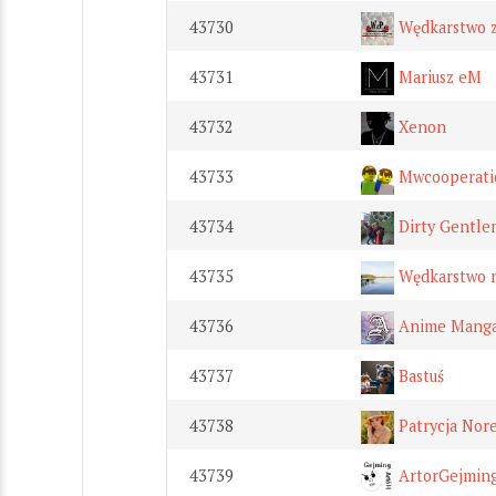
43730
Wędkarstwo z
43731
Mariusz eM
43732
Xenon
43733
Mwcooperati
43734
Dirty Gentl
43735
Wędkarstwo n
43736
Anime Manga
43737
Bastuś
43738
Patrycja Nor
43739
ArtorGejmin