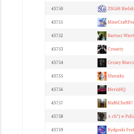
43750
ZSGiH Bielsk
43751
MineCraftPor
43752
Bartosz Wier
43753
Czwarty
43754
Cezary Marcz
43755
Shonsky
43756
MerixHQ
43757
MaNiChe887
43758
A ch*j w PsE
43759
Bydgoski Fest