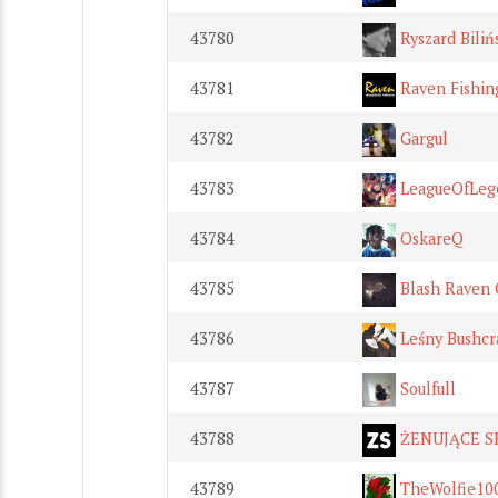
43780
Ryszard Biliń
43781
Raven Fishing
43782
Gargul
43783
LeagueOfLeg
43784
OskareQ
43785
Blash Raven O
43786
Leśny Bushcra
43787
Soulfull
43788
ŻENUJĄCE S
43789
TheWolfie10