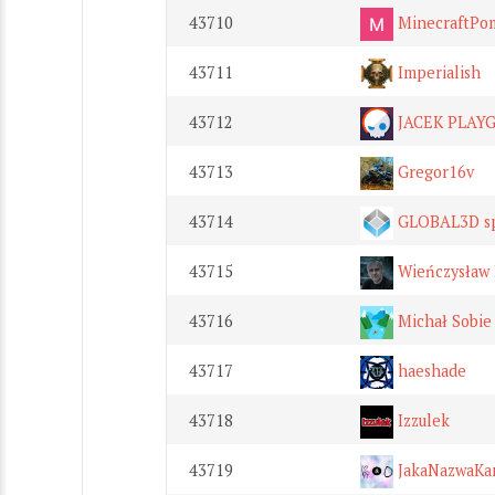
43710
MinecraftPo
43711
Imperialish
43712
JACEK PLAY
43713
Gregor16v
43714
GLOBAL3D sp.
43715
Wieńczysław 
43716
Michał Sobie
43717
haeshade
43718
Izzulek
43719
JakaNazwaKa