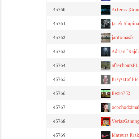
43760
Artеess |Gram
43761
Jacek Slupina
43762
jantomasik
43763
Adrian “Rajdi
43764
afterhoursPL
43765
Krzysztof Bło
43766
Bezio752
43767
ocochodzima
43768
VeriasGamin
43769
Mateusz Krak