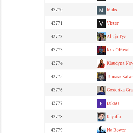
43770
Maks
43771
Vister
43772
Alicja Tyc
43773
Kris Official
43774
Klaudyna No
43775
Tomasz Kałw
43776
Gosieńka Gra
43777
Łukasz
43778
Kayaffa
43779
Na Rower