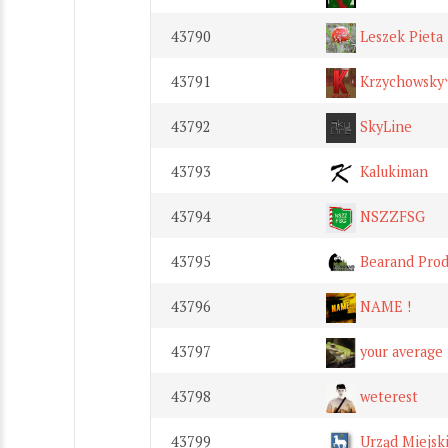
43790
Leszek Pieta
43791
Krzychowsk
43792
SkyLine
43793
Kalukiman
43794
NSZZFSG
43795
Bearand Prod
43796
NAME !
43797
your average 
43798
weterest
43799
Urząd Miejsk