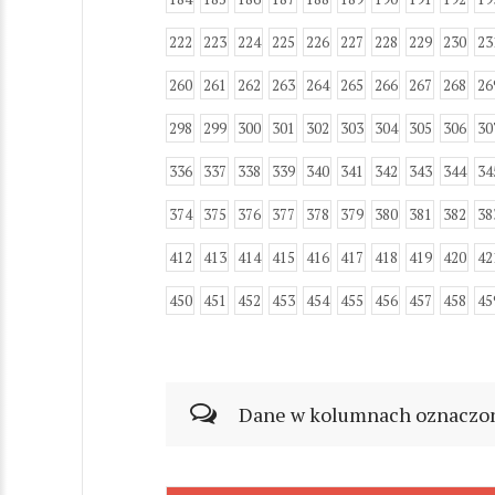
222
223
224
225
226
227
228
229
230
23
260
261
262
263
264
265
266
267
268
26
298
299
300
301
302
303
304
305
306
30
336
337
338
339
340
341
342
343
344
34
374
375
376
377
378
379
380
381
382
38
412
413
414
415
416
417
418
419
420
42
450
451
452
453
454
455
456
457
458
45
Dane w kolumnach oznaczonyc