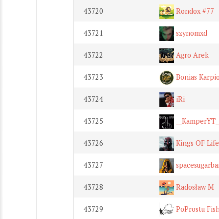
43720
Rondox #77
43721
szynomxd
43722
Agro Arek
43723
Bonias Karpi
43724
iRi
43725
__KamperYT_
43726
Kings OF Life
43727
spacesugarba
43728
Radosław M
43729
PoProstu Fis