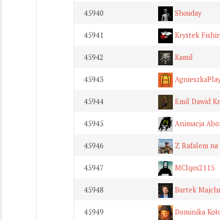
45940
Shouday
45941
Krystek Fishi
45942
Kamil
45943
AgnieszkaPla
45944
Emil Dawid K
45945
Animacja Abo
45946
Z Rafalem na 
45947
MCIqos2115
45948
Bartek Majch
45949
Dominika Koło