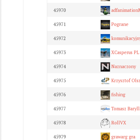
45970
adfanimation
45971
Pograne
45972
komunikacyjn
45973
XCasperus PL
45974
Naznaczony
45975
Krzysztof Ols
45976
fishing
45977
Tomasz Baryll
45978
RollVX
45979
grawarg gra