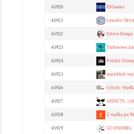
45920
KSGames
45921
Łowisko Ukry
45922
Estera Kiraga
45923
Turkusowa A
45924
Polskie Dram
45925
marekfish węd
45926
Cytrek- Wędk
45927
ADDICTS / J
45928
Z wędką po M
45929
GO FISHING