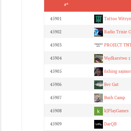
#*
45901
Tattoo Witry
45902
Radio Trixie O
45903
PROJECT TN
45904
Wędkarstwo z 
45905
fishing sajmo
45906
Ber Gut
45907
Bush Camp
45908
kJPlayGames
45909
DarQB