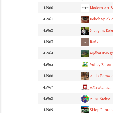
45960
Modern Art &
45961
Bobek Spiekie
45962
Grzegorz Kobi
45963
Rafik
45964
wędkarstwo g
45965
Volley Żarów
45966
Aleks Borowi
45967
wMeritum.pl
45968
Amur Kielce
45969
Sklep Ponton