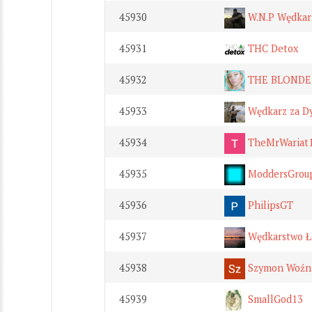
45930
W.N.P Wędkars
45931
THC Detox
45932
THE BLONDE
45933
Wędkarz za D
45934
TheMrWariat
45935
ModdersGroup
45936
PhilipsGT
45937
Wędkarstwo Ł
45938
Szymon Woźn
45939
SmallGod13