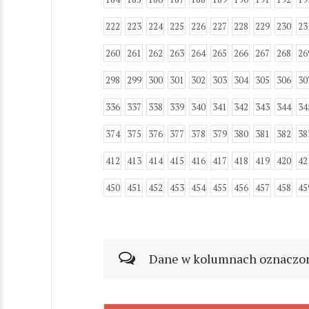
222
223
224
225
226
227
228
229
230
23
260
261
262
263
264
265
266
267
268
26
298
299
300
301
302
303
304
305
306
30
336
337
338
339
340
341
342
343
344
34
374
375
376
377
378
379
380
381
382
38
412
413
414
415
416
417
418
419
420
42
450
451
452
453
454
455
456
457
458
45
Dane w kolumnach oznaczonyc