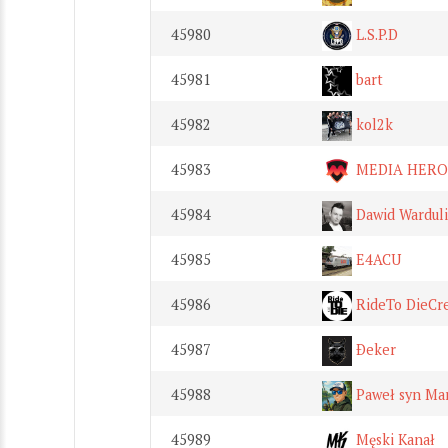
45980
L.S.P.D
45981
bart
45982
kol2k
45983
MEDIA HERO
45984
Dawid Warduli
45985
E4ACU
45986
RideTo DieCr
45987
Ðeker
45988
Paweł syn Ma
45989
Męski Kanał