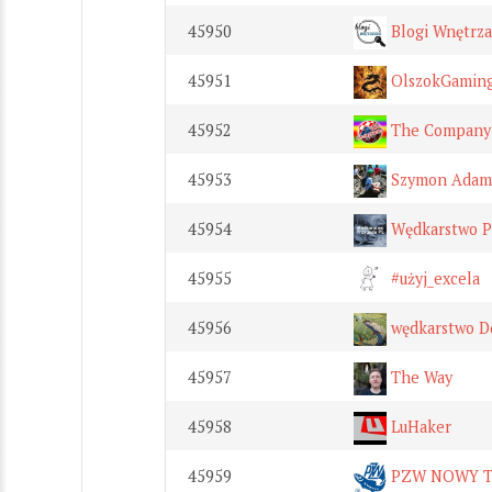
45950
Blogi Wnętrza
45951
OlszokGamin
45952
The Company
45953
Szymon Adam
45954
Wędkarstwo P
45955
#użyj_excela
45956
wędkarstwo D
45957
The Way
45958
LuHaker
45959
PZW NOWY 