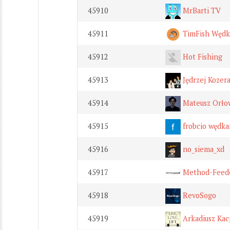
45910
MrBarti TV
45911
TimFish Wędk
45912
Hot Fishing
45913
Jędrzej Kozer
45914
Mateusz Orło
45915
frobcio wędka
45916
no_siema_xd
45917
Method-Feeder
45918
RevoSogo
45919
Arkadiusz Kac