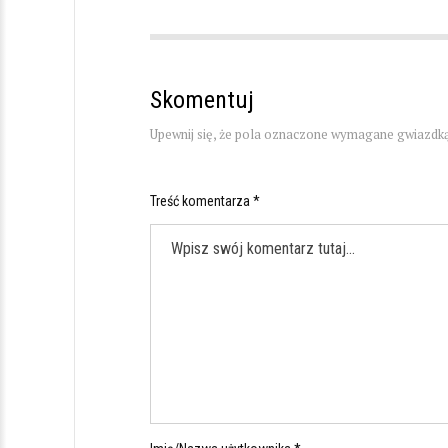
Skomentuj
Upewnij się, że pola oznaczone wymagane gwiazdką
Treść komentarza *