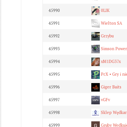
45990
0LIK
45991
Wielton SA
45992
Grzybu
45993
Simson Power
45994
xM1DG37x
45995
PcX • Gry i ni
45996
Giger Baits
45997
vGFv
45998
Sklep Wędkars
45999
Gruby Wedkuj