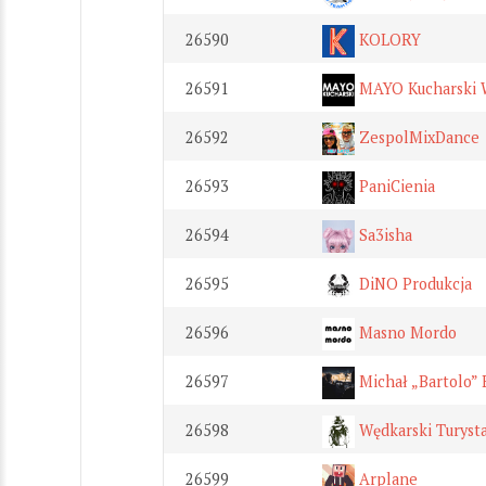
26590
KOLORY
26591
MAYO Kucharski 
26592
ZespolMixDance
26593
PaniCienia
26594
Sa3isha
26595
DiNO Produkcja
26596
Masno Mordo
26597
Michał „Bartolo”
26598
Wędkarski Turyst
26599
Arplane