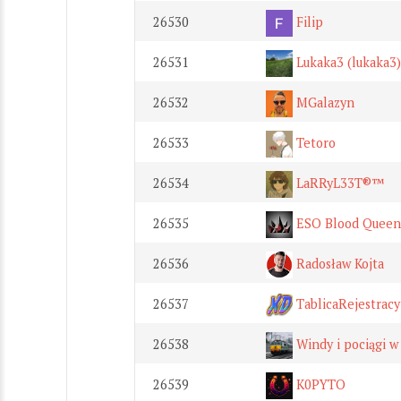
26530
Filip
26531
Lukaka3 (lukaka3)
26532
MGalazyn
26533
Tetoro
26534
LaRRyL33T®™
26535
ESO Blood Queen
26536
Radosław Kojta
26537
TablicaRejestrac
26538
Windy i pociągi w
26539
K0PYTO