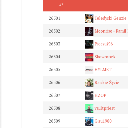
#*
26501
Teledyski Genzie
26502
Moonrise - Kamil 
26503
Pieczuś96
26504
Skowronek
26505
HYLMET
26506
Rajskie Życie
26507
HZOP
26508
vaultpriest
26509
Gizu1980