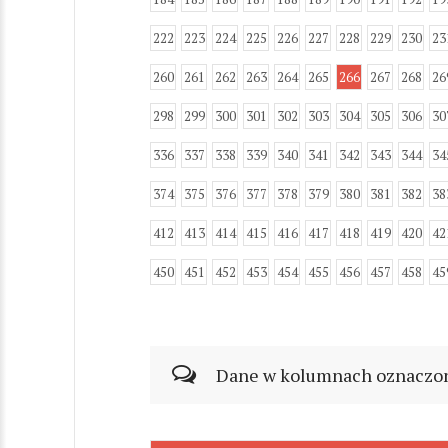
222
223
224
225
226
227
228
229
230
23
260
261
262
263
264
265
266
267
268
26
298
299
300
301
302
303
304
305
306
30
336
337
338
339
340
341
342
343
344
34
374
375
376
377
378
379
380
381
382
38
412
413
414
415
416
417
418
419
420
42
450
451
452
453
454
455
456
457
458
45
Dane w kolumnach oznaczonyc