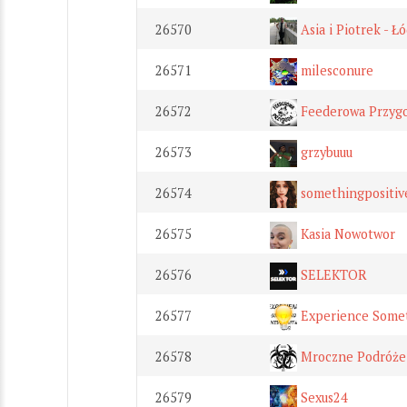
26570
Asia i Piotrek - Ł
26571
milesconure
26572
Feederowa Przyg
26573
grzybuuu
26574
somethingpositiv
26575
Kasia Nowotwor
26576
SELEKTOR
26577
Experience Somet
26578
Mroczne Podróże
26579
Sexus24