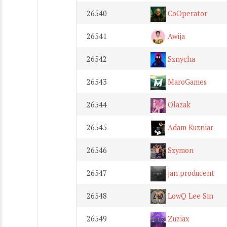
26540
CoOperator
26541
Awija
26542
Sznycha
26543
MaroGames
26544
Olazak
26545
Adam Kuzniar
26546
Szymon
26547
jan producent
26548
LowQ Lee Sin
26549
Zuziax