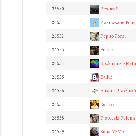
26550
Przemuś!
26551
Zwariowane Komp
26552
Pepito Fonsi
26553
Fedeix
26554
RozkminiaczMat
26555
Balluf
26556
Amator Ptasznikó
26557
Kochas
26558
Ploteczki Polonis
26559
SonarVEVO