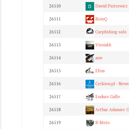
26510
Dawid Piotrowicz
26511
RoinQ
26512
Carpfishing-solo
26513
Visniakk
26514
asie
26515
Efras
26516
Cerkiew.pl - News
26517
Enduro Gidle
26518
Arthur Adamiec Of
26519
B-Moto