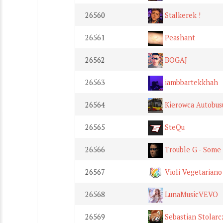
26560
Stalkerek !
26561
Peashant
26562
BOGAJ
26563
iambbartekkhah
26564
Kierowca Autobus
26565
SteQu
26566
Trouble G - Some
26567
Violi Vegetariano
26568
LunaMusicVEVO
26569
Sebastian Stolarc