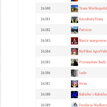
26580
Team Wielkopols
26581
KaszubskyTeam
26582
Patricos
26583
Nastir margonem
26584
MrPikuś AgroVid
26585
Przemysław Rudź
26586
Ludo
26587
Hexu
26588
KubishoツKubish
26589
Fundacja Wędkarz