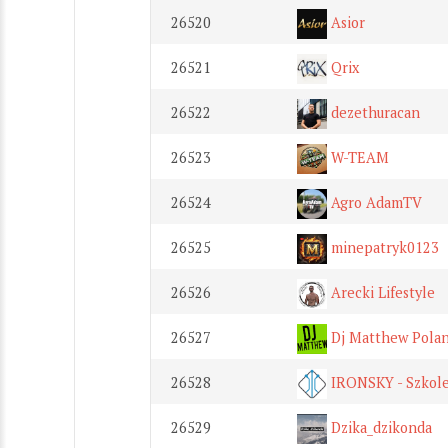
26520
Asior
26521
Qrix
26522
dezethuracan
26523
W-TEAM
26524
Agro AdamTV
26525
minepatryk0123
26526
Arecki Lifestyle
26527
Dj Matthew Pola
26528
IRONSKY - Szkole
26529
Dzika_dzikonda