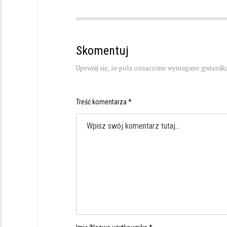
Skomentuj
Upewnij się, że pola oznaczone wymagane gwiazdką
Treść komentarza *