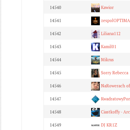
14540
Kawior
14541
zespolOPTIMA
14542
Liliana112
14543
Kamil01
14544
Mikrus
14545
Sorry Rebecca
14546
NaRowerach of
14547
KwadratowyPor
14548
Ciastkoffy - A
14549
DJ KR1Z