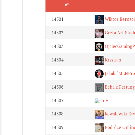
#*
14501
Wiktor Bernack
14502
Greta Art Stud
14503
OjciecGamingP
14504
Krystian
14505
Jakub “MLNProd
14506
Echa z Festung
14507
TeH
14508
Kowalewski Kry
14509
Podróże Onlin