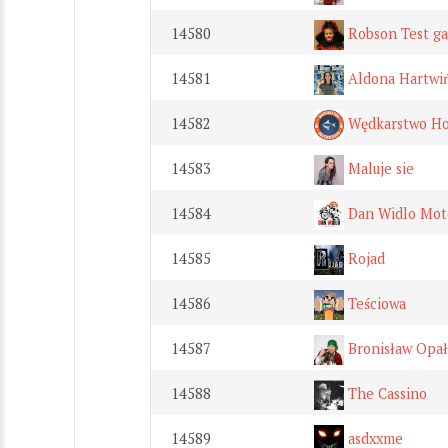
14580
Robson Test g
14581
Aldona Hartwi
14582
Wędkarstwo Ho
14583
Maluje sie
14584
Dan Widlo Mot
14585
Rojad
14586
Teściowa
14587
Bronisław Opa
14588
The Cassino
14589
asdxxme