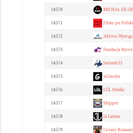
14570
MICHAŁ EK OF
14571
Filmy po Polsk
14572
Aktren Wystąpi
14573
Fundacja Rycerz
14574
Jaromir33
14575
xGracula
14576
LÜL Studio
14577
Skipper
14578
Ja Latam
14579
Cezary Romano