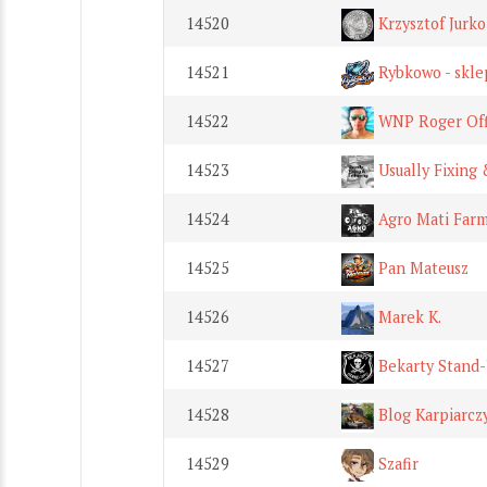
14520
Krzysztof Jurko
14521
Rybkowo - skle
14522
WNP Roger Offi
14523
Usually Fixing 
14524
Agro Mati Far
14525
Pan Mateusz
14526
Marek K.
14527
Bekarty Stand
14528
Blog Karpiarcz
14529
Szafir