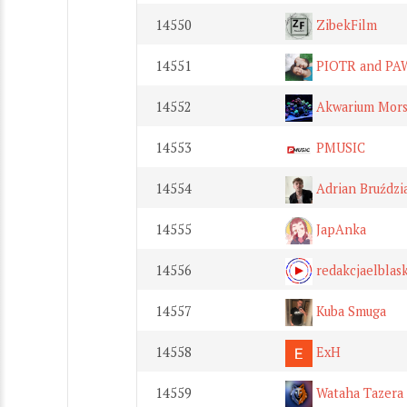
14550
ZibekFilm
14551
PIOTR and PA
14552
Akwarium Mors
14553
PMUSIC
14554
Adrian Bruździ
14555
JapAnka
14556
redakcjaelblas
14557
Kuba Smuga
14558
ExH
14559
Wataha Tazera