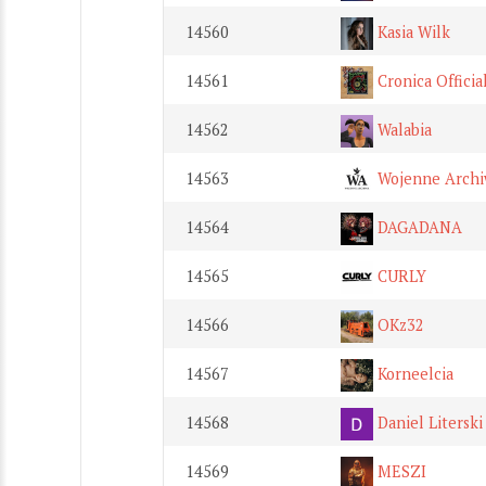
14560
Kasia Wilk
14561
Cronica Officia
14562
Walabia
14563
Wojenne Archi
14564
DAGADANA
14565
CURLY
14566
OKz32
14567
Korneelcia
14568
Daniel Literski
14569
MESZI