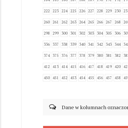
222
223
224
225
226
227
228
229
230
23
260
261
262
263
264
265
266
267
268
26
298
299
300
301
302
303
304
305
306
30
336
337
338
339
340
341
342
343
344
34
374
375
376
377
378
379
380
381
382
38
412
413
414
415
416
417
418
419
420
42
450
451
452
453
454
455
456
457
458
45
Dane w kolumnach oznaczonyc