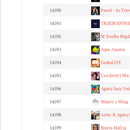
14590
Paweł - In Trav
14591
TRUEBODYBUI
14592
W Środku Nigd
14593
Aqua Amator
14594
GrabaLIVE
14595
Crockettt1984
14596
Agata Guzy You
14597
Miasto z Wizją
14598
Artur & Agata 
14599
Marta Mafcia