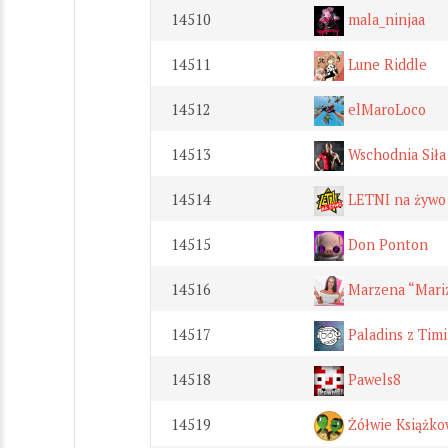
14510
mala_ninjaa
14511
Lune Riddle
14512
elMaroLoco
14513
Wschodnia Siła
14514
LETNI na żywo
14515
Don Ponton
14516
Marzena “Mari
14517
Paladins z Tim
14518
Pawels8
14519
Żółwie Książk