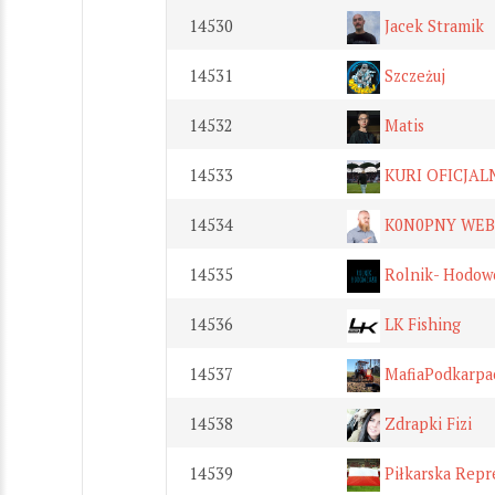
14530
Jacek Stramik
14531
Szczeżuj
14532
Matis
14533
KURI OFICJAL
14534
K0N0PNY WEB
14535
Rolnik- Hodow
14536
LK Fishing
14537
MafiaPodkarpa
14538
Zdrapki Fizi
14539
Piłkarska Repre