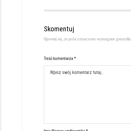
Skomentuj
Upewnij się, że pola oznaczone wymagane gwiazdką
Treść komentarza *