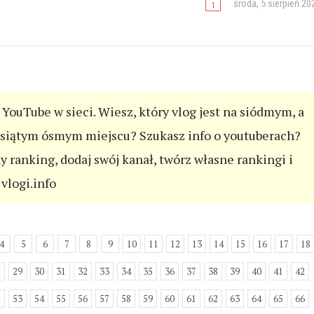
środa, 5 sierpień 20
YouTube w sieci. Wiesz, który vlog jest na siódmym, a
esiątym ósmym miejscu? Szukasz info o youtuberach?
ny ranking, dodaj swój kanał, twórz własne rankingi i
vlogi.info
4
5
6
7
8
9
10
11
12
13
14
15
16
17
18
8
29
30
31
32
33
34
35
36
37
38
39
40
41
42
2
53
54
55
56
57
58
59
60
61
62
63
64
65
66