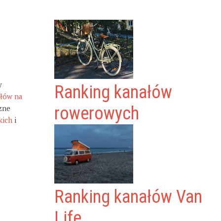
y
Ranking kanałów
ałów na
zne
rowerowych
kich
i
Ranking kanałów Van
Life