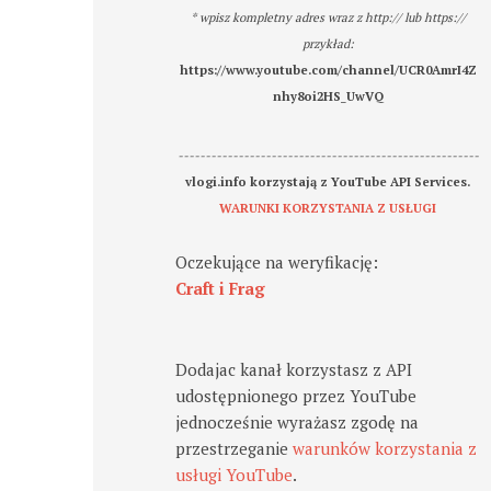
* wpisz kompletny adres wraz z http:// lub https://
przykład:
https://www.youtube.com/channel/UCR0AmrI4Z
nhy8oi2HS_UwVQ
-------------------------------------------------------
vlogi.info korzystają z YouTube API Services.
WARUNKI KORZYSTANIA Z USŁUGI
Oczekujące na weryfikację:
Craft i Frag
Dodajac kanał korzystasz z API
udostępnionego przez YouTube
jednocześnie wyrażasz zgodę na
przestrzeganie
warunków korzystania z
usługi YouTube
.