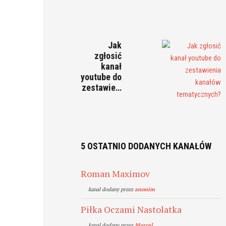
Jak
zgłosić
kanał
youtube do
zestawie…
5 OSTATNIO DODANYCH KANAŁÓW
Roman Maximov
kanal dodany przez
anonim
Piłka Oczami Nastolatka
kanal dodany przez
Marcel