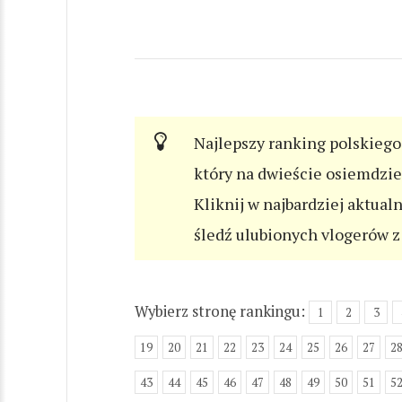
Najlepszy ranking polskiego 
który na dwieście osiemdzi
Kliknij w najbardziej aktual
śledź ulubionych vlogerów z 
Wybierz stronę rankingu:
1
2
3
19
20
21
22
23
24
25
26
27
2
43
44
45
46
47
48
49
50
51
5