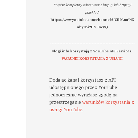
* wpisz kompletny adres wraz z http:// lub https://
przykład:
https://www.youtube.com/channel/UCR0AmrI4Z
nhy8oi2HS_UwVQ
-------------------------------------------------------
vlogi.info korzystają z YouTube API Services.
WARUNKI KORZYSTANIA Z USŁUGI
Dodajac kanał korzystasz z API
udostępnionego przez YouTube
jednocześnie wyrażasz zgodę na
przestrzeganie
warunków korzystania z
usługi YouTube
.