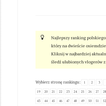
Najlepszy ranking polskiego 
który na dwieście osiemdzi
Kliknij w najbardziej aktual
śledź ulubionych vlogerów z 
Wybierz stronę rankingu:
1
2
3
19
20
21
22
23
24
25
26
27
2
43
44
45
46
47
48
49
50
51
5