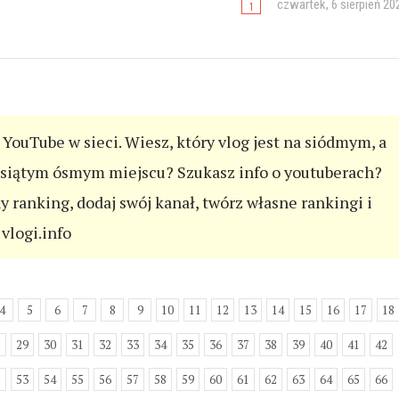
czwartek, 6 sierpień 20
YouTube w sieci. Wiesz, który vlog jest na siódmym, a
esiątym ósmym miejscu? Szukasz info o youtuberach?
ny ranking, dodaj swój kanał, twórz własne rankingi i
vlogi.info
4
5
6
7
8
9
10
11
12
13
14
15
16
17
18
8
29
30
31
32
33
34
35
36
37
38
39
40
41
42
2
53
54
55
56
57
58
59
60
61
62
63
64
65
66