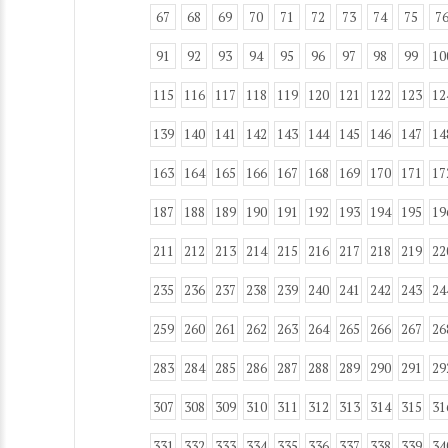
67
68
69
70
71
72
73
74
75
7
91
92
93
94
95
96
97
98
99
10
115
116
117
118
119
120
121
122
123
12
139
140
141
142
143
144
145
146
147
14
163
164
165
166
167
168
169
170
171
17
187
188
189
190
191
192
193
194
195
19
211
212
213
214
215
216
217
218
219
22
235
236
237
238
239
240
241
242
243
24
259
260
261
262
263
264
265
266
267
26
283
284
285
286
287
288
289
290
291
29
307
308
309
310
311
312
313
314
315
31
331
332
333
334
335
336
337
338
339
34