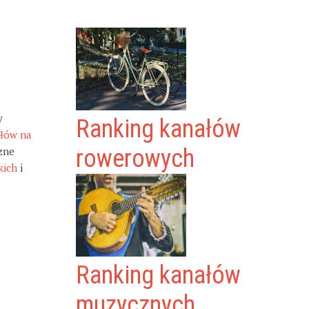
y
Ranking kanałów
ałów na
zne
rowerowych
kich
i
Ranking kanałów
muzycznych