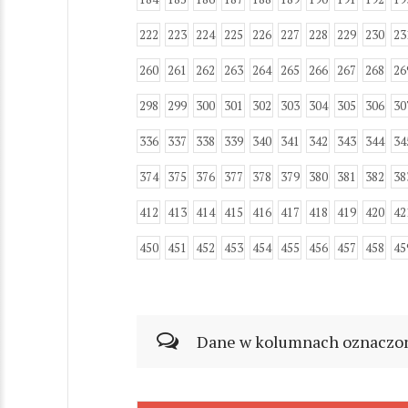
222
223
224
225
226
227
228
229
230
23
260
261
262
263
264
265
266
267
268
26
298
299
300
301
302
303
304
305
306
30
336
337
338
339
340
341
342
343
344
34
374
375
376
377
378
379
380
381
382
38
412
413
414
415
416
417
418
419
420
42
450
451
452
453
454
455
456
457
458
45
Dane w kolumnach oznaczonyc