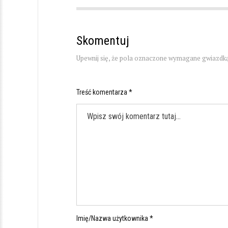
Skomentuj
Upewnij się, że pola oznaczone wymagane gwiazdką
Treść komentarza *
Imię/Nazwa użytkownika *