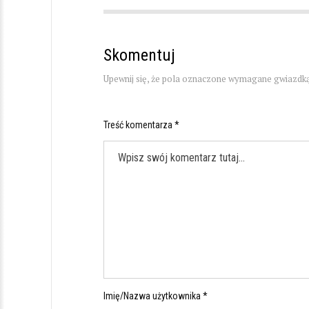
Skomentuj
Upewnij się, że pola oznaczone wymagane gwiazdką
Treść komentarza *
Imię/Nazwa użytkownika *