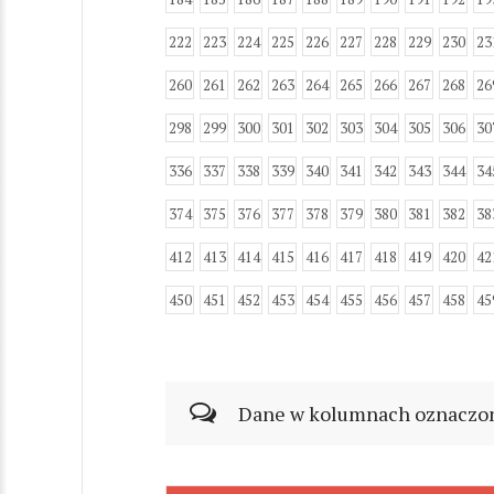
222
223
224
225
226
227
228
229
230
23
260
261
262
263
264
265
266
267
268
26
298
299
300
301
302
303
304
305
306
30
336
337
338
339
340
341
342
343
344
34
374
375
376
377
378
379
380
381
382
38
412
413
414
415
416
417
418
419
420
42
450
451
452
453
454
455
456
457
458
45
Dane w kolumnach oznaczonyc